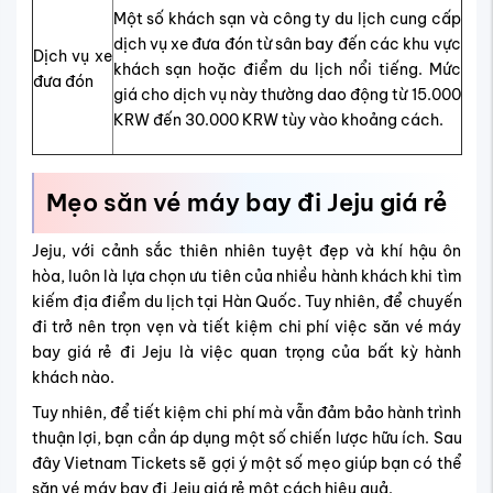
Một số khách sạn và công ty du lịch cung cấp
dịch vụ xe đưa đón từ sân bay đến các khu vực
Dịch vụ xe
khách sạn hoặc điểm du lịch nổi tiếng. Mức
đưa đón
giá cho dịch vụ này thường dao động từ 15.000
KRW đến 30.000 KRW tùy vào khoảng cách.
Mẹo săn vé máy bay đi Jeju giá rẻ
Jeju, với cảnh sắc thiên nhiên tuyệt đẹp và khí hậu ôn
hòa, luôn là lựa chọn ưu tiên của nhiều hành khách khi tìm
kiếm địa điểm du lịch tại Hàn Quốc. Tuy nhiên, để chuyến
đi trở nên trọn vẹn và tiết kiệm chi phí việc săn vé máy
bay giá rẻ đi Jeju là việc quan trọng của bất kỳ hành
khách nào.
Tuy nhiên, để tiết kiệm chi phí mà vẫn đảm bảo hành trình
thuận lợi, bạn cần áp dụng một số chiến lược hữu ích. Sau
đây Vietnam Tickets sẽ gợi ý một số mẹo giúp bạn có thể
săn vé máy bay đi Jeju giá rẻ một cách hiệu quả.