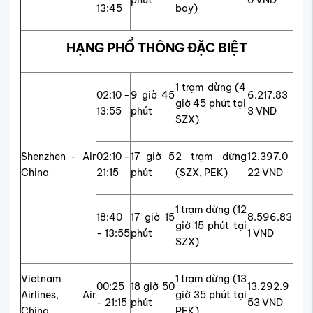
phút
0 VND
13:45
bay)
HẠNG PHỔ THÔNG ĐẶC BIỆT
1 trạm dừng (4
02:10 -
9 giờ 45
6.217.83
giờ 45 phút tại
13:55
phút
3 VND
SZX)
Shenzhen - Air
02:10 -
17 giờ 5
2 trạm dừng
12.397.0
China
21:15
phút
(SZX, PEK)
22 VND
1 trạm dừng (12
18:40
17 giờ 15
8.596.83
giờ 15 phút tại
- 13:55
phút
1 VND
SZX)
Vietnam
1 trạm dừng (13
00:25
18 giờ 50
13.292.9
Airlines, Air
giờ 35 phút tại
- 21:15
phút
53 VND
China
PEK)