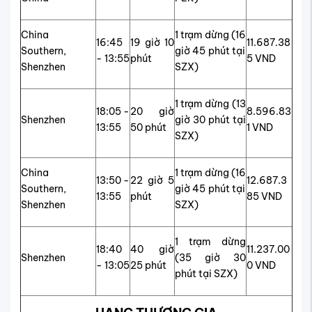
China
1 trạm dừng (16
16:45
19 giờ 10
11.687.38
Southern,
giờ 45 phút tại
- 13:55
phút
5 VND
Shenzhen
SZX)
1 trạm dừng (13
18:05 -
20 giờ
8.596.83
Shenzhen
giờ 30 phút tại
13:55
50 phút
1 VND
SZX)
China
1 trạm dừng (16
13:50 -
22 giờ 5
12.687.3
Southern,
giờ 45 phút tại
13:55
phút
85 VND
Shenzhen
SZX)
1 trạm dừng
18:40
40 giờ
11.237.00
Shenzhen
(35 giờ 30
- 13:05
25 phút
0 VND
phút tại SZX)