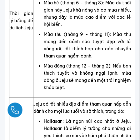
Mùa hè (tháng 6 - tháng 8): Mặc dù thời
gian này Jeju khá nóng và có mưa nhiều,
Thời gian
nhưng đây là mùa cao điểm với các lễ
lý tưởng để
hội biển.
du lịch Jeju
Mùa thu (tháng 9 - tháng 11): Mùa thu
mang đến cảnh sắc tuyệt đẹp với lá
vàng rơi, rất thích hợp cho các chuyến
tham quan ngắm cảnh.
Mùa đông (tháng 12 - tháng 2): Nếu bạn
thích tuyết và không ngại lạnh, mùa
đông ở Jeju sẽ mang đến một trải nghiệm
khác biệt.
Jeju có rất nhiều địa điểm tham quan hấp dẫn
Ngay
dành cho mọi lứa tuổi và sở thích, trong đó:
Hallasan: Là ngọn núi cao nhất ở Jeju,
Hallasan là điểm lý tưởng cho những ai
yêu thích leo núi và khám phá thiên nhiên