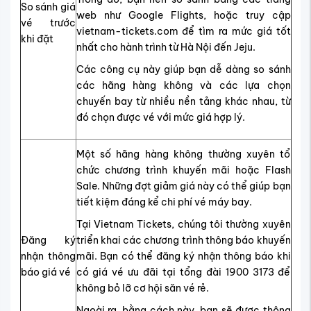
So sánh giá
web như Google Flights, hoặc truy cập
vé trước
vietnam-tickets.com để tìm ra mức giá tốt
khi đặt
nhất cho hành trình từ Hà Nội đến Jeju.
Các công cụ này giúp bạn dễ dàng so sánh
các hãng hàng không và các lựa chọn
chuyến bay từ nhiều nền tảng khác nhau, từ
đó chọn được vé với mức giá hợp lý.
Một số hãng hàng không thường xuyên tổ
chức chương trình khuyến mãi hoặc Flash
Sale. Những đợt giảm giá này có thể giúp bạn
tiết kiệm đáng kể chi phí vé máy bay.
Tại Vietnam Tickets, chúng tôi thường xuyên
Đăng ký
triển khai các chương trình thông báo khuyến
nhận thông
mãi. Bạn có thể đăng ký nhận thông báo khi
báo giá vé
có giá vé ưu đãi tại tổng đài 1900 3173 để
không bỏ lỡ cơ hội săn vé rẻ.
Ngoài ra, bằng cách này, bạn sẽ được thông