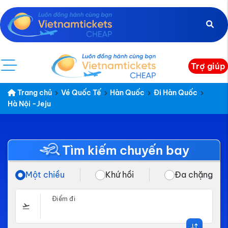
Trợ giúp
Trang chủ
Vé Quốc Tế
Hàn Quốc
Đi Hàn Quốc
Hà Nội -Jeju
Tìm kiếm chuyến bay
Một chiều
Khứ hồi
Đa chặng
Điểm đi