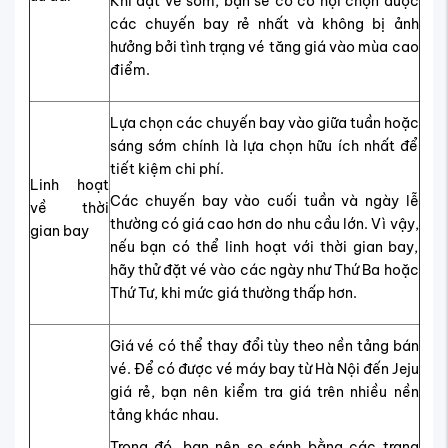
Khi đặt vé sớm, bạn sẽ có cơ hội chọn được
các chuyến bay rẻ nhất và không bị ảnh
hưởng bởi tình trạng vé tăng giá vào mùa cao
điểm.
Lựa chọn các chuyến bay vào giữa tuần hoặc
sáng sớm chính là lựa chọn hữu ích nhất để
tiết kiệm chi phí.
Linh hoạt
Các chuyến bay vào cuối tuần và ngày lễ
về thời
thường có giá cao hơn do nhu cầu lớn. Vì vậy,
gian bay
nếu bạn có thể linh hoạt với thời gian bay,
hãy thử đặt vé vào các ngày như Thứ Ba hoặc
Thứ Tư, khi mức giá thường thấp hơn.
Giá vé có thể thay đổi tùy theo nền tảng bán
vé. Để có được vé máy bay từ Hà Nội đến Jeju
giá rẻ, bạn nên kiểm tra giá trên nhiều nền
tảng khác nhau.
Trong đó, bạn nên so sánh bằng các trang