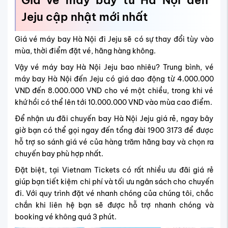
Giá vé máy bay từ Hà Nội đến
Jeju cập nhật mới nhất
Giá vé máy bay Hà Nội đi Jeju sẽ có sự thay đổi tùy vào
mùa, thời điểm đặt vé, hãng hàng không.
Vậy vé máy bay Hà Nội Jeju bao nhiêu? Trung bình, vé
máy bay Hà Nội đến Jeju có giá dao động từ 4.000.000
VND đến 8.000.000 VND cho vé một chiều, trong khi vé
khứ hồi có thể lên tới 10.000.000 VND vào mùa cao điểm.
Để nhận ưu đãi chuyến bay Hà Nội Jeju giá rẻ, ngay bây
giờ bạn có thể gọi ngay đến tổng đài 1900 3173 để được
hỗ trợ so sánh giá vé của hàng trăm hãng bay và chọn ra
chuyến bay phù hợp nhất.
Đặt biệt, tại Vietnam Tickets có rất nhiều ưu đãi giá rẻ
giúp bạn tiết kiệm chi phí và tối ưu ngân sách cho chuyến
đi. Với quy trình đặt vé nhanh chóng của chúng tôi, chắc
chắn khi liên hệ bạn sẽ được hỗ trợ nhanh chóng và
booking vé không quá 3 phút.