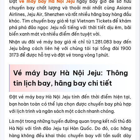
Đặt
vé máy bay Hà Nội Jeju
ngay bây giờ để sở hữu
chuyến bay chất lượng và thoải mái nhất cùng Asiana
Airlines, Jeju Air, Shenzhen và rất nhiều hãng bay hàng đầu
khác. Tìm chuyến bay giá rẻ tại Vietnam Tickets để khám
phá phá đảo ngọc Jeju nổi tiếng với thời tiết dịu êm, bãi
biển xanh mát và nhiều điểm đến tuyệt vời.
Nhận ưu đãi vé máy bay giá rẻ chỉ từ 1.281.083 bay đến
Jeju bằng cách liên hệ với chúng tôi tại tổng đài 1900
3173 để được hỗ trợ và đặt vé trong vòng 1 phút.
Vé máy bay Hà Nội Jeju: Thông
tin lịch bay, hãng bay chi tiết
Đặt vé máy bay Hà Nội Jeju tính đến thời điểm hiện tại,
bạn hoàn toàn có thể lựa chọn được chuyến bay phù hợp
với lịch trình và ngân sách một cách nhanh chóng.
Là một trong những tuyến đường quan trọng kết nối thủ đô
Hà Nội với tỉnh đảo Jeju tại Hàn Quốc. Do đó, các hãng
hàng không đều khai thác chuyến bay với tần suất dày