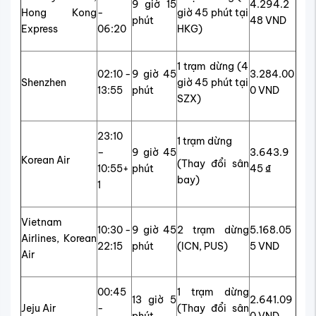
9 giờ 15
4.294.2
Hong Kong
-
giờ 45 phút tại
phút
48 VND
Express
06:20
HKG)
1 trạm dừng (4
02:10 -
9 giờ 45
3.284.00
Shenzhen
giờ 45 phút tại
13:55
phút
0 VND
SZX)
23:10
1 trạm dừng
–
9 giờ 45
3.643.9
Korean Air
(Thay đổi sân
10:55+
phút
45 ₫
bay)
1
Vietnam
10:30 -
9 giờ 45
2 trạm dừng
5.168.05
Airlines, Korean
22:15
phút
(ICN, PUS)
5 VND
Air
00:45
1 trạm dừng
13 giờ 5
2.641.09
Jeju Air
-
(Thay đổi sân