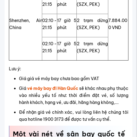
21:15
phút
(SZX, PEK)
Shenzhen, Air
02:10 -
17 giờ 5
2 trạm dừng
7.884.00
China
21:15
phút
(SZX, PEK)
0 VND
02:10 -
17 giờ 5
2 trạm dừng
21:15
phút
(SZX, PEK)
Lưu ý:
Giá giá vé máy bay chưa bao gồm VAT
Giá
vé máy bay đi Hàn Quốc
sẽ khác nhau phụ thuộc
vào nhiều yếu tố như: thời điểm đặt vé, số lượng
hành khách, hạng vé, ưu đãi, hãng hàng không,...
Để nhận giá vé chính xác, vui lòng liên hệ chúng tôi
qua hotline 1900 3173 để được tư vấn cụ thể.
Một vài nét về sân bay quốc tế