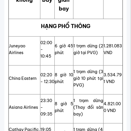
bay
HẠNG PHỔ THÔNG
02:00
Juneyao
6 giờ 45
1 trạm dừng (2
1.281.083
-
Airlines
phút
giờ tại PVG)
VND
10:45
1 trạm dừng (3
02:20
8 giờ 10
3.534.79
China Eastern
giờ 10 phút tại
- 12:30
phút
1 VND
PVG)
23:30
1 trạm dừng
8 giờ 5
4.821.00
Asiana Airlines
-
(Thay đổi sân
phút
0 VND
09:35
bay)
Cathay Pacific,
19:05
1 trạm dừng (4