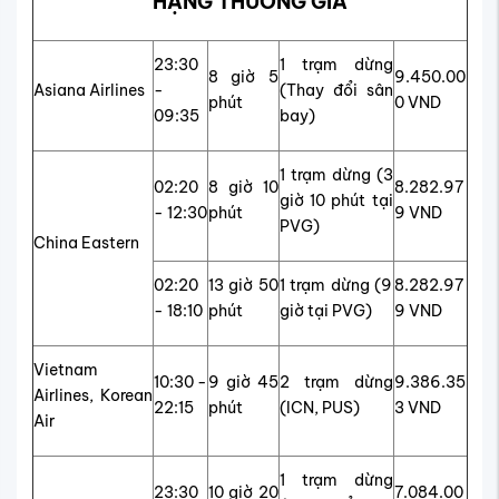
HẠNG THƯƠNG GIA
23:30
1 trạm dừng
8 giờ 5
9.450.00
Asiana Airlines
-
(Thay đổi sân
phút
0 VND
09:35
bay)
1 trạm dừng (3
02:20
8 giờ 10
8.282.97
giờ 10 phút tại
- 12:30
phút
9 VND
PVG)
China Eastern
02:20
13 giờ 50
1 trạm dừng (9
8.282.97
- 18:10
phút
giờ tại PVG)
9 VND
Vietnam
10:30 -
9 giờ 45
2 trạm dừng
9.386.35
Airlines, Korean
22:15
phút
(ICN, PUS)
3 VND
Air
1 trạm dừng
23:30
10 giờ 20
7.084.00