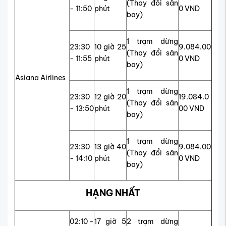
(Thay đổi sân
- 11:50
phút
0 VND
bay)
1 trạm dừng
23:30
10 giờ 25
9.084.00
(Thay đổi sân
- 11:55
phút
0 VND
bay)
Asiana Airlines
1 trạm dừng
23:30
12 giờ 20
19.084.0
(Thay đổi sân
- 13:50
phút
00 VND
bay)
1 trạm dừng
23:30
13 giờ 40
9.084.00
(Thay đổi sân
- 14:10
phút
0 VND
bay)
HẠNG NHẤT
02:10 -
17 giờ 5
2 trạm dừng