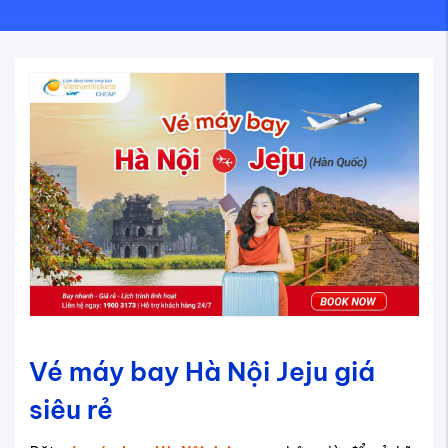
Vé máy bay Hà Nội Jeju giá
siêu rẻ