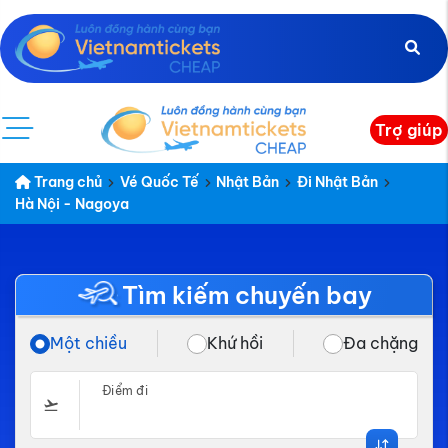
Trợ giúp
Trang chủ
Vé Quốc Tế
Nhật Bản
Đi Nhật Bản
Hà Nội - Nagoya
Tìm kiếm chuyến bay
Một chiều
Khứ hồi
Đa chặng
Điểm đi