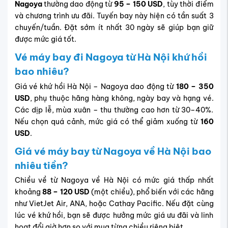
Nagoya
thường dao động từ
95 – 150 USD
, tùy thời điểm
và chương trình ưu đãi. Tuyến bay này hiện có tần suất 3
chuyến/tuần. Đặt sớm ít nhất 30 ngày sẽ giúp bạn giữ
được mức giá tốt.
Vé máy bay đi Nagoya từ Hà Nội khứ hồi
bao nhiêu?
Giá vé khứ hồi Hà Nội – Nagoya dao động từ
180 – 350
USD
, phụ thuộc hãng hàng không, ngày bay và hạng vé.
Các dịp lễ, mùa xuân – thu thường cao hơn từ 30–40%.
Nếu chọn quá cảnh, mức giá có thể giảm xuống từ
160
USD
.
Giá vé máy bay từ Nagoya về Hà Nội bao
nhiêu tiền?
Chiều về từ Nagoya về Hà Nội có mức giá thấp nhất
khoảng
88 – 120 USD
(một chiều), phổ biến với các hãng
như VietJet Air, ANA, hoặc Cathay Pacific. Nếu đặt cùng
lúc vé khứ hồi, bạn sẽ được hưởng mức giá ưu đãi và linh
hoạt đổi giờ hơn so với mua từng chiều riêng biệt.