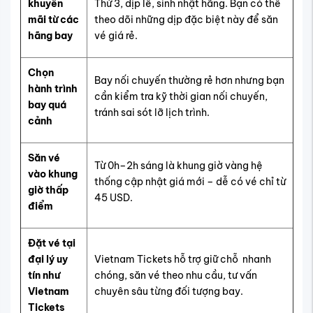
khuyến
Thứ 3, dịp lễ, sinh nhật hãng. Bạn có thể
mãi từ các
theo dõi những dịp đặc biệt này để săn
hãng bay
vé giá rẻ.
Chọn
Bay nối chuyến thường rẻ hơn nhưng bạn
hành trình
cần kiểm tra kỹ thời gian nối chuyến,
bay quá
tránh sai sót lỡ lịch trình.
cảnh
Săn vé
Từ 0h–2h sáng là khung giờ vàng hệ
vào khung
thống cập nhật giá mới – dễ có vé chỉ từ
giờ thấp
45 USD.
điểm
Đặt vé tại
đại lý uy
Vietnam Tickets hỗ trợ giữ chỗ nhanh
tín như
chóng, săn vé theo nhu cầu, tư vấn
Vietnam
chuyên sâu từng đối tượng bay.
Tickets