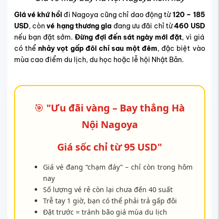
Giá vé khứ hồi
đi Nagoya cũng chỉ dao động từ
120 – 185
USD
, còn
vé hạng thương gia
đang ưu đãi chỉ từ
460 USD
nếu bạn đặt sớm.
Đừng đợi đến sát ngày mới đặt
, vì giá
có thể
nhảy vọt gấp đôi chỉ sau một đêm
, đặc biệt vào
mùa cao điểm du lịch, du học hoặc lễ hội Nhật Bản.
🎯
"Ưu đãi vàng – Bay thẳng Hà
Nội Nagoya
Giá sốc chỉ từ 95 USD"
Giá vé đang “chạm đáy” – chỉ còn trong hôm
nay
Số lượng vé rẻ còn lại chưa đến 40 suất
Trễ tay 1 giờ, bạn có thể phải trả gấp đôi
Đặt trước = tránh bão giá mùa du lịch