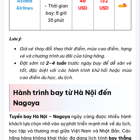
Asiana
46
132
- Thời gian
Airlines
USD
USD
bay: 8 giờ
35 phút
Lưu ý
:
Giá vé thay đổi theo thời điểm, mùa cao điểm, hạng
vé và chương trình ưu đãi của từng hãng.
Đặt sớm từ
2–4 tuần
trước ngày bay để dễ săn vé
tốt, đặc biệt với các hành trình khứ hồi hoặc mùa
cao điểm du học, du lịch.
Hành trình bay từ Hà Nội đến
Nagoya
Tuyến bay Hà Nội – Nagoya
ngày càng được nhiều hành
khách lựa chọn nhờ vào sự phát triển mạnh mẽ về du lịch,
học tập và thương mại giữa Việt Nam và Nhật Bản. Các
hãng hàng không khai thác đa dạng lịch trình
bay thẳng