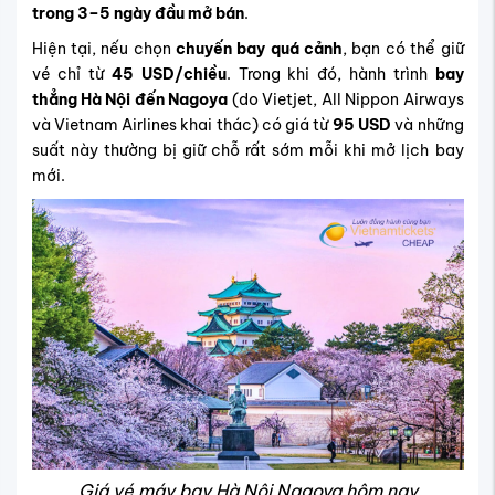
trong 3–5 ngày đầu mở bán
.
Hiện tại, nếu chọn
chuyến bay quá cảnh
, bạn có thể giữ
vé chỉ từ
45 USD/chiều
. Trong khi đó, hành trình
bay
thẳng Hà Nội đến Nagoya
(do Vietjet, All Nippon Airways
và Vietnam Airlines khai thác) có giá từ
95 USD
và những
suất này thường bị giữ chỗ rất sớm mỗi khi mở lịch bay
mới.
Giá vé máy bay Hà Nội Nagoya hôm nay