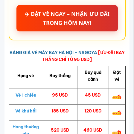
✈️ ĐẶT VÉ NGAY – NHẬN ƯU ĐÃI
TRONG HÔM NAY!
BẢNG GIÁ VÉ MÁY BAY HÀ NỘI – NAGOYA
[ƯU ĐÃI BAY
THẲNG CHỈ TỪ 95 USD]
Bay quá
Đặt
Hạng vé
Bay thẳng
cảnh
vé
Vé 1 chiều
95 USD
45 USD
Vé khứ hồi
185 USD
120 USD
Hạng thương
520 USD
460 USD
gia