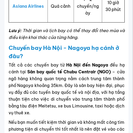
10 giờ
Asiana Airlines
Quá cảnh
chuyến/ng
30 phút
ày
Lưu ý:
Thời gian và lịch bay có thể thay đổi theo mùa và
điều kiện khai thác của từng hãng.
Chuyến bay Hà Nội - Nagoya hạ cánh ở
đâu?
Tất cả các chuyến bay từ
Hà Nội đến Nagoya
đều hạ
cánh tại
Sân bay quốc tế Chubu Centrair (NGO)
– cửa
ngõ hàng không quan trọng nằm cách trung tâm thành
phố Nagoya khoảng 35km. Đây là sân bay hiện đại, phục
vụ đầy đủ các tuyến bay quốc tế và nội địa, với hạ tầng
thuận tiện cho việc di chuyển vào trung tâm thành phố
bằng tàu điện Meitetsu, xe bus Limousine, taxi hoặc dịch
vụ thuê xe.
Nếu bạn muốn tiết kiệm thời gian và không mất công tìm
phương tiện di chuyển thì tốt nhất là nên đặt vé vào các