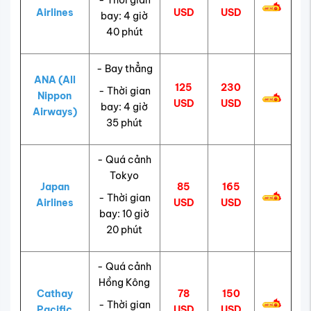
- Thời gian
Airlines
USD
USD
bay: 4 giờ
40 phút
- Bay thẳng
ANA (All
125
230
- Thời gian
Nippon
USD
USD
bay: 4 giờ
Airways)
35 phút
- Quá cảnh
Tokyo
Japan
85
165
- Thời gian
Airlines
USD
USD
bay: 10 giờ
20 phút
- Quá cảnh
Hồng Kông
Cathay
78
150
- Thời gian
Pacific
USD
USD