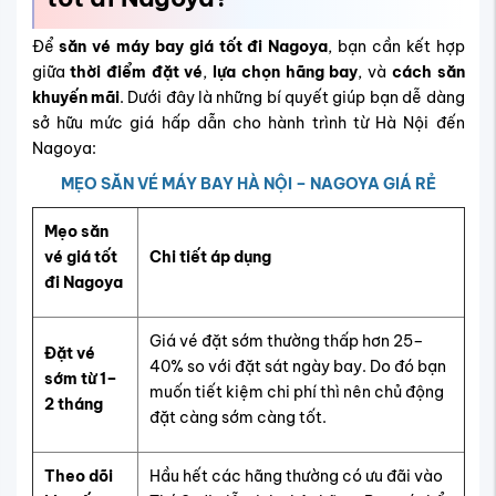
Để
săn vé máy bay giá tốt đi Nagoya
, bạn cần kết hợp
giữa
thời điểm đặt vé
,
lựa chọn hãng bay
, và
cách săn
khuyến mãi
. Dưới đây là những bí quyết giúp bạn dễ dàng
sở hữu mức giá hấp dẫn cho hành trình từ Hà Nội đến
Nagoya:
MẸO SĂN VÉ MÁY BAY HÀ NỘI – NAGOYA GIÁ RẺ
Mẹo săn
vé giá tốt
Chi tiết áp dụng
đi Nagoya
Giá vé đặt sớm thường thấp hơn 25–
Đặt vé
40% so với đặt sát ngày bay. Do đó bạn
sớm từ 1–
muốn tiết kiệm chi phí thì nên chủ động
2 tháng
đặt càng sớm càng tốt.
Theo dõi
Hầu hết các hãng thường có ưu đãi vào