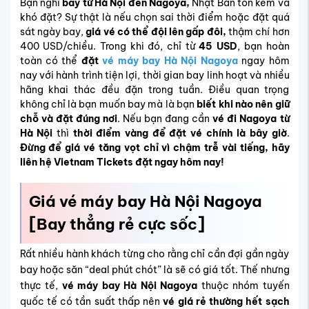
Bạn nghĩ
bay từ Hà Nội đến Nagoya,
Nhật Bản tốn kém và
khó đặt?
Sự thật là nếu chọn sai thời điểm hoặc đặt quá
sát ngày bay,
giá vé có thể đội lên gấp đôi,
thậm chí hơn
400 USD/chiều
. Trong khi đó, chỉ từ
45 USD
, bạn hoàn
toàn có thể
đặt
vé máy bay Hà Nội Nagoya
ngay hôm
nay với hành trình tiện lợi, thời gian bay linh hoạt và nhiều
hãng khai thác đều đặn trong tuần. Điều quan trọng
không chỉ là bạn muốn bay mà là bạn
biết khi nào nên giữ
chỗ và đặt đúng nơi
. Nếu bạn đang cần
vé đi Nagoya từ
Hà Nội
thì
thời điểm vàng để đặt vé chính là bây giờ
.
Đừng để giá vé tăng vọt chỉ vì chậm trễ vài tiếng, hãy
liên hệ Vietnam Tickets đặt ngay hôm nay!
Giá vé máy bay Hà Nội Nagoya
[Bay thẳng rẻ cực sốc]
Rất nhiều hành khách từng cho rằng chỉ cần đợi gần ngày
bay hoặc săn “deal phút chót” là sẽ có giá tốt. Thế nhưng
thực tế,
vé máy bay Hà Nội Nagoya
thuộc nhóm tuyến
quốc tế có tần suất thấp nên
vé giá rẻ thường hết sạch