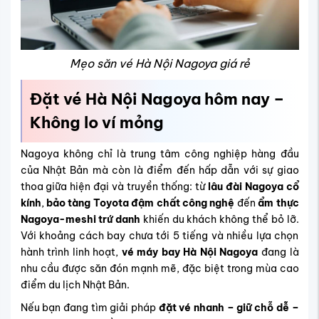
Mẹo săn vé Hà Nội Nagoya giá rẻ
Đặt vé Hà Nội Nagoya hôm nay –
Không lo ví mỏng
Nagoya không chỉ là trung tâm công nghiệp hàng đầu
của Nhật Bản mà còn là điểm đến hấp dẫn với sự giao
thoa giữa hiện đại và truyền thống: từ
lâu đài Nagoya cổ
kính
,
bảo tàng Toyota đậm chất công nghệ
đến
ẩm thực
Nagoya-meshi trứ danh
khiến du khách không thể bỏ lỡ.
Với khoảng cách bay chưa tới 5 tiếng và nhiều lựa chọn
hành trình linh hoạt,
vé máy bay Hà Nội Nagoya
đang là
nhu cầu được săn đón mạnh mẽ, đặc biệt trong mùa cao
điểm du lịch Nhật Bản.
Nếu bạn đang tìm giải pháp
đặt vé nhanh – giữ chỗ dễ –