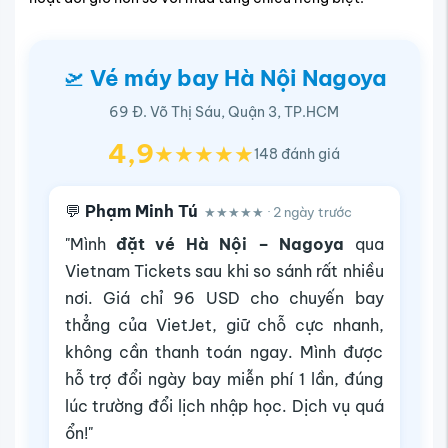
🛫
Vé máy bay Hà Nội Nagoya
69 Đ. Võ Thị Sáu, Quận 3, TP.HCM
4,9
★★★★★
148 đánh giá
💬
Phạm Minh Tú
★★★★★ · 2 ngày trước
"Mình
đặt vé Hà Nội – Nagoya
qua
Vietnam Tickets sau khi so sánh rất nhiều
nơi. Giá chỉ 96 USD cho chuyến bay
thẳng của VietJet, giữ chỗ cực nhanh,
không cần thanh toán ngay. Mình được
hỗ trợ đổi ngày bay miễn phí 1 lần, đúng
lúc trường đổi lịch nhập học. Dịch vụ quá
ổn!"