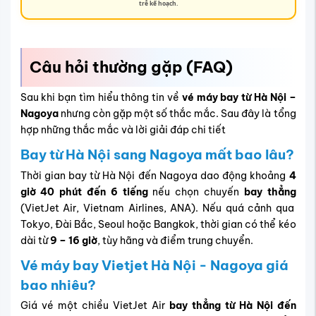
trễ kế hoạch.
Câu hỏi thường gặp (FAQ)
Sau khi bạn tìm hiểu thông tin về
vé máy bay từ
Hà Nội –
Nagoya
nhưng còn gặp một số thắc mắc. Sau đây là tổng
hợp những thắc mắc và lời giải đáp chi tiết
Bay từ Hà Nội sang Nagoya mất bao lâu?
Thời gian bay từ Hà Nội đến Nagoya dao động khoảng
4
giờ 40 phút đến 6 tiếng
nếu chọn chuyến
bay thẳng
(VietJet Air, Vietnam Airlines, ANA). Nếu quá cảnh qua
Tokyo, Đài Bắc, Seoul hoặc Bangkok, thời gian có thể kéo
dài từ
9 – 16 giờ
, tùy hãng và điểm trung chuyển.
Vé máy bay Vietjet Hà Nội - Nagoya giá
bao nhiêu?
Giá vé một chiều VietJet Air
bay thẳng từ Hà Nội đến