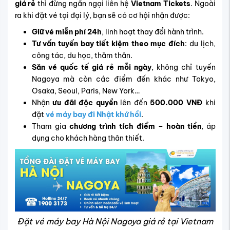
giá rẻ
thì đừng ngần ngại liên hệ
Vietnam Tickets
. Ngoài
ra khi đặt vé tại đại lý, bạn sẽ có cơ hội nhận được:
Giữ vé miễn phí 24h
, linh hoạt thay đổi hành trình.
Tư vấn tuyến bay tiết kiệm theo mục đích
: du lịch,
công tác, du học, thăm thân.
Săn vé quốc tế giá rẻ mỗi ngày
, không chỉ tuyến
Nagoya mà còn các điểm đến khác như Tokyo,
Osaka, Seoul, Paris, New York…
Nhận
ưu đãi độc quyền
lên đến
500.000 VNĐ
khi
đặt
vé máy bay đi Nhật khứ hồi
.
Tham gia
chương trình tích điểm – hoàn tiền
, áp
dụng cho khách hàng thân thiết.
Đặt vé máy bay Hà Nội Nagoya giá rẻ tại Vietnam