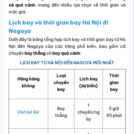
và quá cảnh
, mang đến nhiều lựa chọn về thời gian và
mức giá.
Lịch bay và thời gian bay Hà Nội đi
Nagoya
Dưới đây là bảng tổng hợp lịch bay và thời gian bay từ Hà
Nội đến Nagoya của các hãng phổ biến, bao gồm cả
chuyến
bay thẳng
và
bay quá cảnh
:
LỊCH BAY TỪ HÀ NỘI ĐẾN NAGOYA MỚI NHẤT
Loại
Thời
Hãng hàng
Lịch bay
chuyến
gian
không
(dự kiến)
bay
bay
1
Bay
5 giờ
VietJet Air
chuyến/ng
thẳng
45 phút
ày