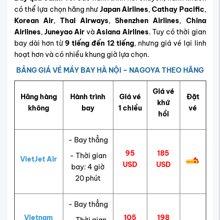
có thể lựa chọn hãng như
Japan Airlines
,
Cathay Pacific
,
Korean Air
,
Thai Airways
,
Shenzhen Airlines
,
China
Airlines
,
Juneyao Air
và
Asiana Airlines
. Tuy có thời gian
bay dài hơn từ
9 tiếng đến 12 tiếng
, nhưng giá vé lại linh
hoạt hơn và có nhiều khung giờ lựa chọn.
BẢNG GIÁ VÉ MÁY BAY HÀ NỘI – NAGOYA THEO HÃNG
Giá vé
Hãng hàng
Hành trình
Giá vé
Đặt
khứ
không
bay
1 chiều
vé
hồi
- Bay thẳng
95
185
- Thời gian
VietJet Air
USD
USD
bay: 4 giờ
20 phút
- Bay thẳng
Vietnam
105
198