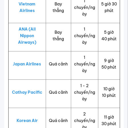
1
Vietnam
Bay
5 giờ 30
chuyến/ng
Airlines
thẳng
phút
ày
ANA (All
1
Bay
5 giờ
Nippon
chuyến/ng
thẳng
40 phút
Airways)
ày
1
9 giờ
Japan Airlines
Quá cảnh
chuyến/ng
50 phút
ày
1 - 2
10 giờ
Cathay Pacific
Quá cảnh
chuyến/ng
10 phút
ày
2
11 giờ
Korean Air
Quá cảnh
chuyến/ng
30 phút
ày