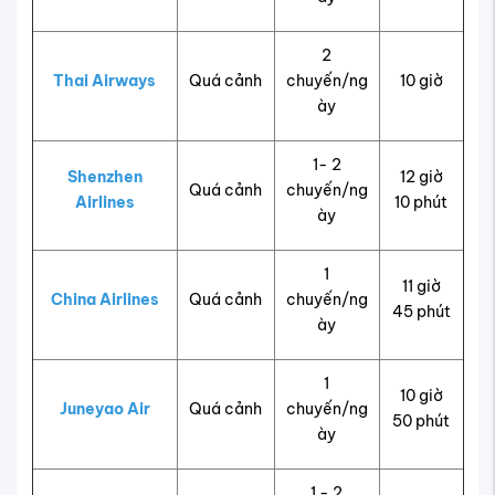
2
Thai Airways
Quá cảnh
chuyến/ng
10 giờ
ày
1- 2
Shenzhen
12 giờ
Quá cảnh
chuyến/ng
Airlines
10 phút
ày
1
11 giờ
China Airlines
Quá cảnh
chuyến/ng
45 phút
ày
1
10 giờ
Juneyao Air
Quá cảnh
chuyến/ng
50 phút
ày
1 - 2