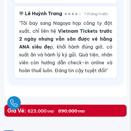
💬
Lê Huỳnh Trang
★★★★☆ · 1 tháng trước
"Tôi bay sang Nagoya họp công ty đột
xuất, chỉ liên hệ
Vietnam Tickets trước
2 ngày nhưng vẫn săn được vé hãng
ANA siêu đẹ
p, khởi hành đúng giờ, có
suất ăn và hành lý ký gửi. Quá tiện, nhân
viên còn hướng dẫn check-in online và
hoàn thuế luôn. Đáng tin cậy tuyệt đối!"
Ngay
Giá Vé:
623,000
890,000
VND
VND