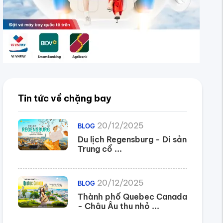
Tin tức về chặng bay
20/12/2025
BLOG
Du lịch Regensburg - Di sản
Trung cổ ...
i gian bay
Giá vé
20/12/2025
BLOG
8h 20m
1.992.000
Thành phố Quebec Canada
- Châu Âu thu nhỏ ...