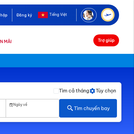
Tiếng Việt
nhập
Đăng ký
Trợ giúp
N MÃI
Tìm cả tháng
Tùy chọn
Ngày về
Tìm chuyến bay