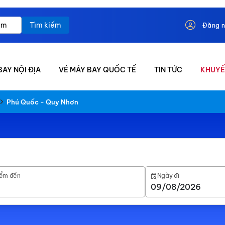
Tìm kiếm
Đăng 
BAY NỘI ĐỊA
VÉ MÁY BAY QUỐC TẾ
TIN TỨC
KHUYẾ
Phú Quốc - Quy Nhơn
ểm đến
Ngày đi