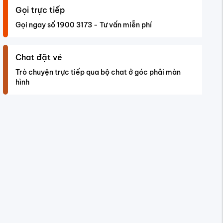
Gọi trực tiếp
Gọi ngay số 1900 3173 - Tư vấn miễn phí
Chat đặt vé
Trò chuyện trực tiếp qua bộ chat ở góc phải màn
hình
i gian bay
Giá vé
3h 45m
4.610.777
4h 55m
0h 25m
4.417.422
9h 00m