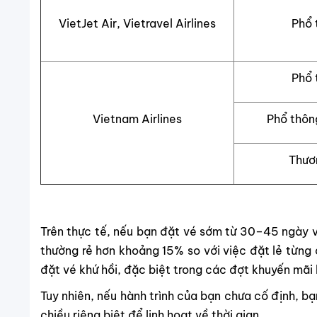
VietJet Air, Vietravel Airlines
Phổ 
Phổ 
Vietnam Airlines
Phổ thôn
Thươ
Trên thực tế, nếu bạn đặt vé sớm từ 30–45 ngày và
thường rẻ hơn khoảng 15% so với việc đặt lẻ từng 
đặt vé khứ hồi, đặc biệt trong các đợt khuyến mãi
Tuy nhiên, nếu hành trình của bạn chưa cố định, 
chiều riêng biệt để linh hoạt về thời gian.