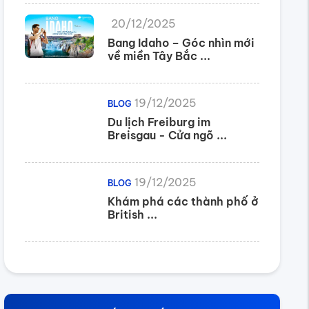
3h 45m
2.162.084
20/12/2025
Bang Idaho – Góc nhìn mới
3h 45m
2.632.765
về miền Tây Bắc ...
3.059.000
19/12/2025
BLOG
Du lịch Freiburg im
5h 15m
4.501.000
Breisgau - Cửa ngõ ...
12.794.446
19/12/2025
BLOG
Khám phá các thành phố ở
British ...