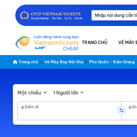
TRANG CHỦ
VÉ MÁY 
Trang chủ
Vé Máy Bay Nội Địa
Phú Quốc - Kiên Giang
Một chiều
1 Người lớn
Điểm đi
Đi