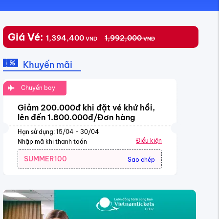
Giá Vé:
1,394,400
1,992,000
VND
VND
Khuyến mãi
Chuyến bay
Giảm 200.000đ khi đặt vé khứ hồi,
lên đến 1.800.000đ/Đơn hàng
Hạn sử dụng: 15/04 - 30/04
Điều kiện
Nhập mã khi thanh toán
SUMMER100
Sao chép