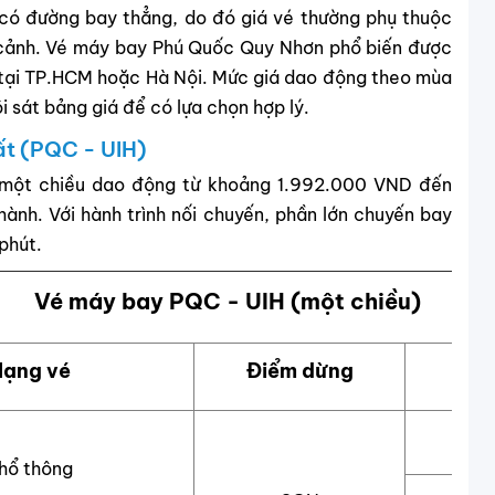
có đường bay thẳng, do đó giá vé thường phụ thuộc
 cảnh. Vé máy bay Phú Quốc Quy Nhơn phổ biến được
n tại TP.HCM hoặc Hà Nội. Mức giá dao động theo mùa
i sát bảng giá để có lựa chọn hợp lý.
ất (PQC - UIH)
y một chiều dao động từ khoảng 1.992.000 VND đến
ành. Với hành trình nối chuyến, phần lớn chuyến bay
phút.
Vé máy bay PQC - UIH (một chiều)
Hạng vé
Điểm dừng
Thờ
hổ thông