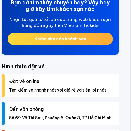
Bạn đã tìm thấy chuyến bay? Vậy bay
giờ hãy tìm khách sạn nào
Nhận kết quả từ tất cả các trang web khách sạn
hàng đầu ngay trên Vietnam Tickets
Khám phá các khách sạn
Hình thức đặt vé
Đặt vé online
Tìm kiếm vé nhanh nhất với giá rẻ và tiện lợi nhất
Đến văn phòng
Số 69 Võ Thị Sáu, Phường 6, Quận 3, TP Hồ Chí Minh