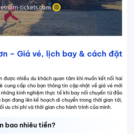
 – Giá vé, lịch bay & cách đặt
n được nhiều du khách quan tâm khi muốn kết nối hai
 sẽ cung cấp cho bạn thông tin cập nhật về giá vé mới
 những kinh nghiệm thực tế khi bay nối chuyến từ đảo
ạn đang lên kế hoạch di chuyển trong thời gian tới,
i ưu chi phí và thời gian cho hành trình của mình.
 bao nhiêu tiền?