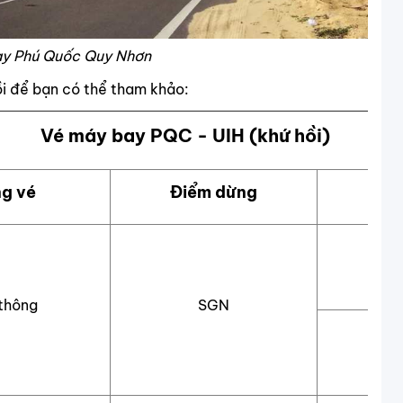
ay Phú Quốc Quy Nhơn
i để bạn có thể tham khảo:
Vé máy bay PQC - UIH (khứ hồi)
g vé
Điểm dừng
Thờ
thông
SGN
2