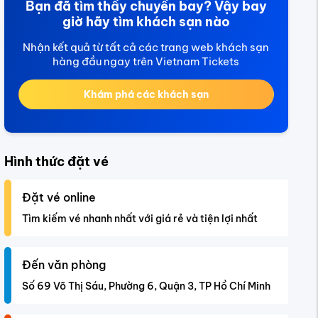
Bạn đã tìm thấy chuyến bay? Vậy bay
giờ hãy tìm khách sạn nào
Nhận kết quả từ tất cả các trang web khách sạn
hàng đầu ngay trên Vietnam Tickets
Khám phá các khách sạn
Hình thức đặt vé
Đặt vé online
Tìm kiếm vé nhanh nhất với giá rẻ và tiện lợi nhất
Đến văn phòng
Số 69 Võ Thị Sáu, Phường 6, Quận 3, TP Hồ Chí Minh