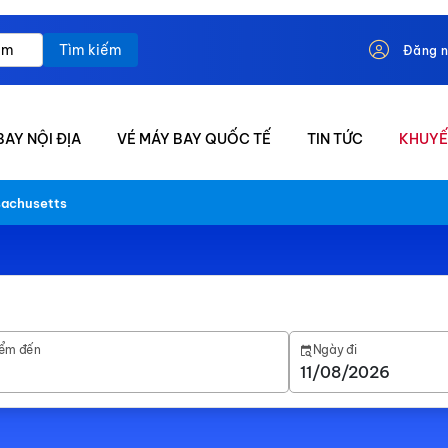
Tìm kiếm
Đăng 
BAY NỘI ĐỊA
VÉ MÁY BAY QUỐC TẾ
TIN TỨC
KHUYẾ
achusetts
ểm đến
Ngày đi