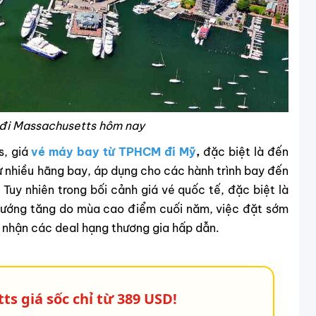
đi Massachusetts hôm nay
s,
giá
vé máy bay từ TPHCM đi Mỹ
,
đặc biệt là đến
 nhiều hãng bay, áp dụng cho các hành trình bay đến
Tuy nhiên trong bối cảnh giá vé quốc tế, đặc biệt là
hướng tăng do mùa cao điểm cuối năm, việc đặt sớm
i nhận các deal hạng thương gia hấp dẫn.
ts giá sốc chỉ từ 389 USD!