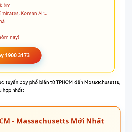
 kiệm
Emirates, Korean Air…
 mà
 hôm nay!
ay 1900 3173
 các tuyến bay phổ biến từ TPHCM đến Massachusetts,
ù hợp nhất:
HCM - Massachusetts Mới Nhất