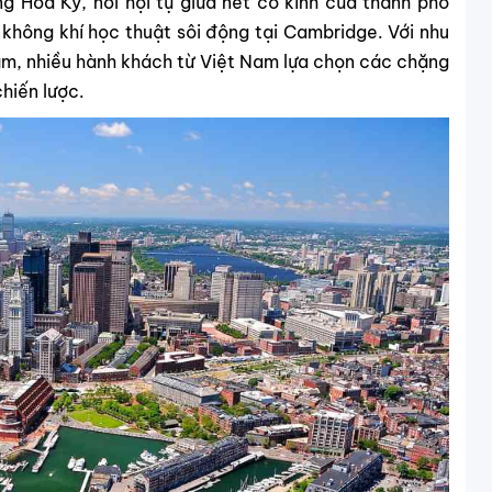
g Hoa Kỳ, nơi hội tụ giữa nét cổ kính của thành phố
không khí học thuật sôi động tại Cambridge. Với nhu
ăm, nhiều hành khách từ Việt Nam lựa chọn các chặng
hiến lược.