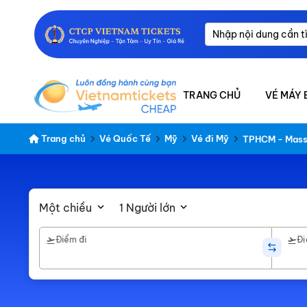
TRANG CHỦ
VÉ MÁY 
Trang chủ
Vé Quốc Tế
Mỹ
Vé đi Mỹ
TPHCM - Mass
Một chiều
1 Người lớn
Điểm đi
Đi