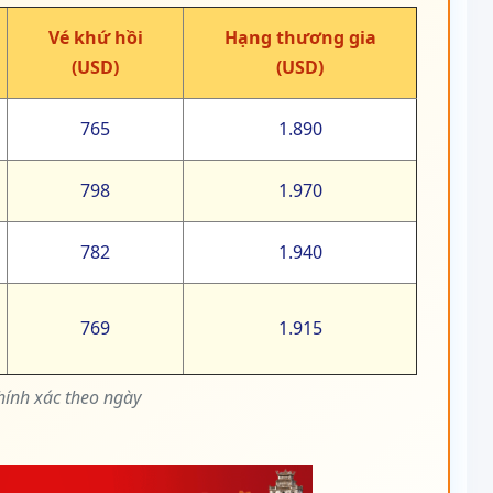
Vé khứ hồi
Hạng thương gia
(USD)
(USD)
765
1.890
798
1.970
782
1.940
769
1.915
hính xác theo ngày