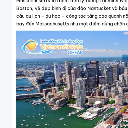
Massachusetts là điểm đến lý tưởng tại miền Đôn
Boston, vẻ đẹp bình dị của đảo Nantucket và bầu 
cầu du lịch – du học – công tác tăng cao quanh n
bay đến Massachusetts như một điểm dừng chân c