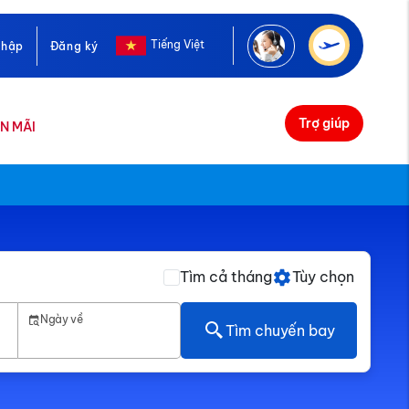
Tiếng Việt
nhập
Đăng ký
Trợ giúp
N MÃI
Tìm cả tháng
Tùy chọn
Ngày về
Tìm chuyến bay