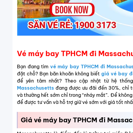
Vé máy bay TPHCM đi Massachuse
Bạn đang tìm
vé máy bay TPHCM đi Massachus
đặt chỗ? Bạn băn khoăn không biết
giá vé bay 
để yên tâm nhất? Theo cập nhật từ hệ thống
Massachusetts
đang được ưu đãi đến 30%, chỉ 
và thường hết sớm chỉ trong “nháy mắt”. Để không b
để được tư vấn và hỗ trợ giữ vé sớm với giá tốt nhấ
Giá vé máy bay TPHCM đi Massac