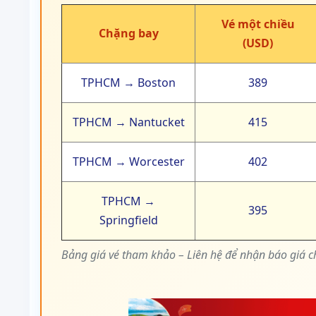
Vé một chiều
Chặng bay
(USD)
TPHCM → Boston
389
TPHCM → Nantucket
415
TPHCM → Worcester
402
TPHCM →
395
Springfield
Bảng giá vé tham khảo – Liên hệ để nhận báo giá c