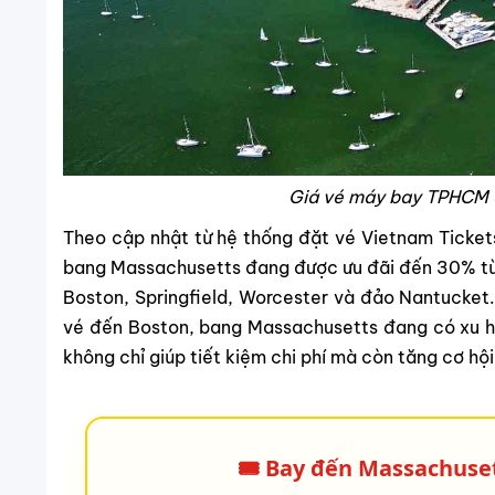
Giá vé máy bay TPHCM 
Theo cập nhật từ hệ thống đặt vé Vietnam Ticket
bang Massachusetts
đang được ưu đãi đến
30%
từ
Boston, Springfield, Worcester và đảo Nantucket. 
vé đến Boston, bang Massachusetts đang có xu 
không chỉ giúp tiết kiệm chi phí mà còn tăng cơ hộ
🎟️ Bay đến Massachuset