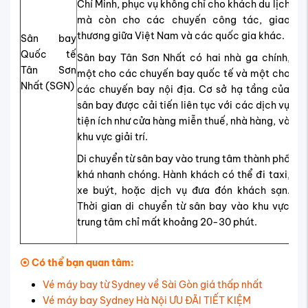
Chí Minh, phục vụ không chỉ cho khách du lịch
mà còn cho các chuyến công tác, giao
thương giữa Việt Nam và các quốc gia khác.
Sân bay
Quốc tế
Sân bay Tân Sơn Nhất có hai nhà ga chính,
Tân Sơn
một cho các chuyến bay quốc tế và một cho
Nhất (SGN)
các chuyến bay nội địa. Cơ sở hạ tầng của
sân bay được cải tiến liên tục với các dịch vụ
tiện ích như cửa hàng miễn thuế, nhà hàng, và
khu vực giải trí.
Di chuyển từ sân bay vào trung tâm thành phố
khá nhanh chóng. Hành khách có thể đi taxi,
xe buýt, hoặc dịch vụ đưa đón khách sạn.
Thời gian di chuyển từ sân bay vào khu vực
trung tâm chỉ mất khoảng 20-30 phút.
⦿ Có thể bạn quan tâm:
Vé máy bay từ Sydney về Sài Gòn giá thấp nhất
Vé máy bay Sydney Hà Nội ƯU ĐÃI TIẾT KIỆM