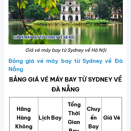
Giá vé máy bay từ Sydney về Hà Nội
Bảng giá vé máy bay từ Sydney về Đà
Nẵng
BẢNG GIÁ VÉ MÁY BAY TỪ SYDNEY VỀ
ĐÀ NẴNG
Tổng
Hãng
Chuy
Thời
Hàng
Lịch Bay
ến
Giá Vé
Gian
Không
Bay
Bay