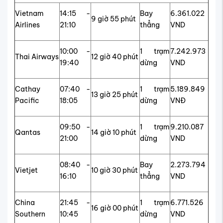
Vietnam
14:15 -
Bay
6.361.022
9 giờ 55 phút
Airlines
21:10
thẳng
VND
10:00 -
1 trạm
7.242.973
Thai Airways
12 giờ 40 phút
19:40
dừng
VND
Cathay
07:40 -
1 trạm
5.189.849
13 giờ 25 phút
Pacific
18:05
dừng
VNĐ
09:50 -
1 trạm
9.210.087
Qantas
14 giờ 10 phút
21:00
dừng
VND
08:40 -
Bay
2.273.794
Vietjet
10 giờ 30 phút
16:10
thẳng
VND
China
21:45 -
1 trạm
6.771.526
16 giờ 00 phút
Southern
10:45
dừng
VND