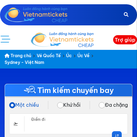
Trợ giúp
Trang chủ
Vé Quốc Tế
Úc
Úc Về
Sydney - Việt Nam
Tìm kiếm chuyến bay
Một chiều
Khứ hồi
Đa chặng
Điểm đi