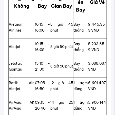
ến
Giá Vé
Không
Bay
Gian Bay
Bay
Vietnam
10:15 -
8 giờ 45
Bay
9.445.35
Airlines
16:00
phút
thẳng
3 VND
10:15 -
Bay
5.233.65
Vietjet
8 giờ 50 phút
16:05
thẳng
9 VND
Jetstar,
15:10 -
Bay
3.088.037
8 giờ 50 phút
Qantas
21:00
thẳng
VND
Batik Air,
07:05 -
12 giờ 45
1 trạm
6.601.407
Vietjet
16:50
phút
dừng
VND
AirAsia, AK
09:15 -
14 giờ 25
1 trạm
5.900.144
AirAsia
20:40
phút
dừng
VND