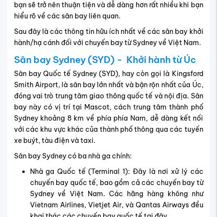
bạn sẽ trở nên thuận tiện và dễ dàng hơn rất nhiều khi bạn
hiểu rõ về các sân bay liên quan.
Sau đây là các thông tin hữu ích nhất về các sân bay khởi
hành/hạ cánh đối với chuyến bay từ Sydney về Việt Nam.
Sân bay Sydney (SYD) - Khởi hành từ Úc
Sân bay Quốc tế Sydney (SYD), hay còn gọi là Kingsford
Smith Airport, là sân bay lớn nhất và bận rộn nhất của Úc,
đóng vai trò trung tâm giao thông quốc tế và nội địa. Sân
bay này có vị trí tại Mascot, cách trung tâm thành phố
Sydney khoảng 8 km về phía phía Nam, dễ dàng kết nối
với các khu vực khác của thành phố thông qua các tuyến
xe buýt, tàu điện và taxi.
Sân bay Sydney có ba nhà ga chính:
Nhà ga Quốc tế (Terminal 1): Đây là nơi xử lý các
chuyến bay quốc tế, bao gồm cả các chuyến bay từ
Sydney về Việt Nam. Các hãng hàng không như
Vietnam Airlines, Vietjet Air, và Qantas Airways đều
khai thác các chuyến bay quốc tế tại đây.