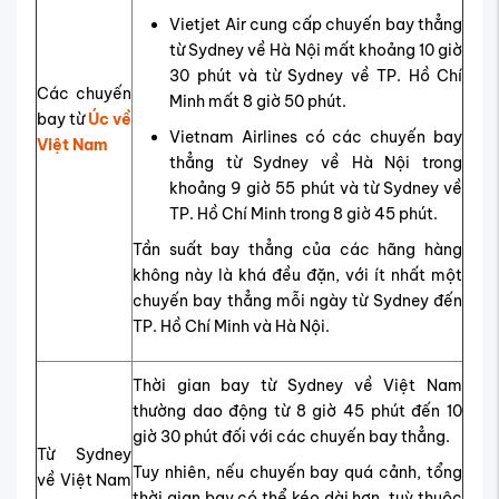
Vietjet Air cung cấp chuyến bay thẳng
từ Sydney về Hà Nội mất khoảng 10 giờ
30 phút và từ Sydney về TP. Hồ Chí
Các chuyến
Minh mất 8 giờ 50 phút.
bay từ
Úc về
Vietnam Airlines có các chuyến bay
Việt Nam
thẳng từ Sydney về Hà Nội trong
khoảng 9 giờ 55 phút và từ Sydney về
TP. Hồ Chí Minh trong 8 giờ 45 phút.
Tần suất bay thẳng của các hãng hàng
không này là khá đều đặn, với ít nhất một
chuyến bay thẳng mỗi ngày từ Sydney đến
TP. Hồ Chí Minh và Hà Nội.
Thời gian bay từ Sydney về Việt Nam
thường dao động từ 8 giờ 45 phút đến 10
giờ 30 phút đối với các chuyến bay thẳng.
Từ Sydney
Tuy nhiên, nếu chuyến bay quá cảnh, tổng
về Việt Nam
thời gian bay có thể kéo dài hơn, tuỳ thuộc