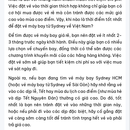
Việc đặt vé vào thời gian thích hợp không chỉ giúp bạn có
cơ hội mua được vé rẻ mà còn tránh được các mức giá
cao vào mùa cao điểm. Vậy, khi nào là thời điểm tốt nhất
để đặt vé máy bay từ Sydney về Việt Nam?
Để tìm được vé máy bay giá rẻ, bạn nên đặt vé ít nhất 2-
3 tháng trước ngày khởi hành. Điều này giúp bạn có nhiều
lựa chọn về chuyến bay, đồng thời có thể săn được các
chương trình khuyến mãi của các hãng hàng không. Việc
đặt vé sớm sẽ giúp bạn tiết kiệm chi phí so với việc mua
vé sát ngày đi.
Ngoài ra, nếu bạn đang tìm vé máy bay Sydney HCM
(hoặc vé máy bay từ Sydney về Sài Gòn) hãy nhớ rằng vé
vào các dịp lễ, Tết hay mùa du lịch cao điểm (như mùa hè
và dịp Tết Nguyên Đán) thường có giá cao. Do đó, tốt
nhất là bạn nên tránh đặt vé vào những thời gian này,
hoặc nếu phải đi vào các dịp đặc biệt, hãy cố gắng đặt
vé càng sớm càng tốt để tránh tình trạng hết vé và phải
trả giá cao.