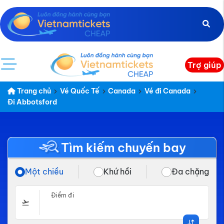
Trợ giúp
Trang chủ
Vé Quốc Tế
Canada
Vé đi Canada
Đi Abbotsford
Tìm kiếm chuyến bay
Một chiều
Khứ hồi
Đa chặng
Điểm đi