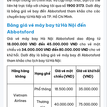
Để nhận thông tin chính xác và cập nhật nhất, bạn có thể
liên hệ trực tiếp với chúng tôi qua số
1900 3173
. Dưới đây
là bảng giá vé bay đến Abbotsford tham khảo cho các
chuyến bay từ Hà Nội và TP. Hồ Chí Minh.
Bảng giá vé máy bay từ Hà Nội đến
Abbotsford
Giá vé máy bay Hà Nội Abbotsford dao động từ
18.000.000 VND đến 45.000.000 VND
cho vé một
chiều và
34.000.000 VND đến 80.000.000 VND
cho vé
khứ hồi. Dưới đây là bảng giá vé máy bay đi Abbotsford
tham khảo cho lịch bay từ Hà Nội:
Hãng hàng
Giá vé một
Giá vé khứ hồi
Hạng ghế
không
chiều (VND)
(VND)
Phổ thông
18.500.000
35.000.000
Vietnam
Airlines
Thương
40.000.000
75.000.000