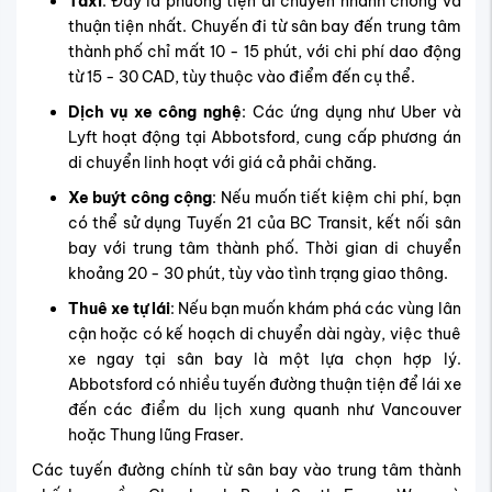
Taxi
: Đây là phương tiện di chuyển nhanh chóng và
thuận tiện nhất. Chuyến đi từ sân bay đến trung tâm
thành phố chỉ mất 10 - 15 phút, với chi phí dao động
từ 15 - 30 CAD, tùy thuộc vào điểm đến cụ thể.
Dịch vụ xe công nghệ
: Các ứng dụng như Uber và
Lyft hoạt động tại Abbotsford, cung cấp phương án
di chuyển linh hoạt với giá cả phải chăng.
Xe buýt công cộng
: Nếu muốn tiết kiệm chi phí, bạn
có thể sử dụng Tuyến 21 của BC Transit, kết nối sân
bay với trung tâm thành phố. Thời gian di chuyển
khoảng 20 - 30 phút, tùy vào tình trạng giao thông.
Thuê xe tự lái
: Nếu bạn muốn khám phá các vùng lân
cận hoặc có kế hoạch di chuyển dài ngày, việc thuê
xe ngay tại sân bay là một lựa chọn hợp lý.
Abbotsford có nhiều tuyến đường thuận tiện để lái xe
đến các điểm du lịch xung quanh như Vancouver
hoặc Thung lũng Fraser.
Các tuyến đường chính từ sân bay vào trung tâm thành