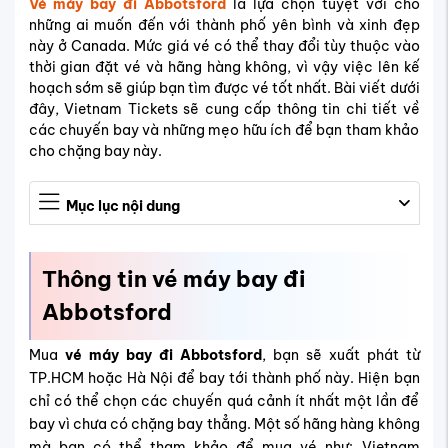
Vé máy bay đi Abbotsford
là lựa chọn tuyệt vời cho
những ai muốn đến với thành phố yên bình và xinh đẹp
này ở Canada. Mức giá vé có thể thay đổi tùy thuộc vào
thời gian đặt vé và hãng hàng không, vì vậy việc lên kế
hoạch sớm sẽ giúp bạn tìm được vé tốt nhất. Bài viết dưới
đây, Vietnam Tickets sẽ cung cấp thông tin chi tiết về
các chuyến bay và những mẹo hữu ích để bạn tham khảo
cho chặng bay này.
Mục lục nội dung
Thông tin vé máy bay đi
Abbotsford
Mua
vé máy bay đi Abbotsford
, bạn sẽ xuất phát từ
TP.HCM hoặc Hà Nội để bay tới thành phố này. Hiện bạn
chỉ có thể chọn các chuyến quá cảnh ít nhất một lần để
bay vì chưa có chặng bay thẳng. Một số hãng hàng không
mà bạn có thể tham khảo để mua vé như: Vietnam