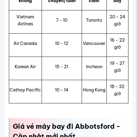
không
chuyến/tuần
cảnh
bay
Vietnam
20 - 24
7 - 10
Toronto
Airlines
giờ
16 - 22
Air Canada
10 - 12
Vancouver
giờ
19 - 27
Korean Air
15 - 21
Incheon
giờ
18 - 32
Cathay Pacific
10 - 14
Hong Kong
giờ
Giá vé máy bay đi Abbotsford -
Cập nhật mới nhất