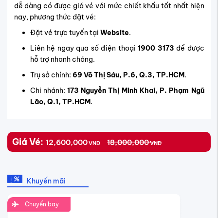
dễ dàng có được giá vé với mức chiết khấu tốt nhất hiện
nay, phương thức đặt vé:
Đặt vé trực tuyến tại
Website
.
Liên hệ ngay qua số điện thoại
1900 3173
để được
hỗ trợ nhanh chóng.
Trụ sở chính:
69 Võ Thị Sáu, P.6, Q.3, TP.HCM
.
Chi nhánh:
173 Nguyễn Thị Minh Khai, P. Phạm Ngũ
Lão, Q.1, TP.HCM
.
Giá Vé:
12,600,000
18,000,000
VND
VND
Khuyến mãi
Chuyến bay