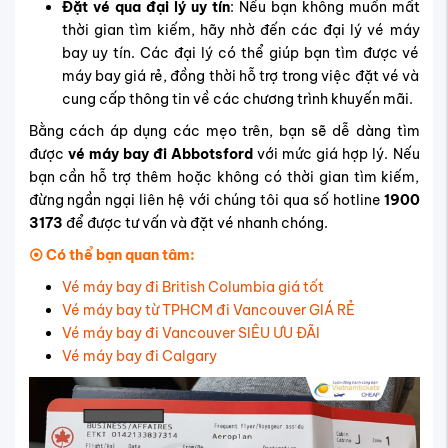
Đặt vé qua đại lý uy tín
: Nếu bạn không muốn mất
thời gian tìm kiếm, hãy nhờ đến các đại lý vé máy
bay uy tín. Các đại lý có thể giúp bạn tìm được vé
máy bay giá rẻ, đồng thời hỗ trợ trong việc đặt vé và
cung cấp thông tin về các chương trình khuyến mãi.
Bằng cách áp dụng các mẹo trên, bạn sẽ dễ dàng tìm
được
vé máy bay đi Abbotsford
với mức giá hợp lý. Nếu
bạn cần hỗ trợ thêm hoặc không có thời gian tìm kiếm,
đừng ngần ngại liên hệ với chúng tôi qua số hotline
1900
3173
để được tư vấn và đặt vé nhanh chóng.
⦿ Có thể bạn quan tâm:
Vé máy bay đi British Columbia giá tốt
Vé máy bay từ TPHCM đi Vancouver GIÁ RẺ
Vé máy bay đi Vancouver SIÊU ƯU ĐÃI
Vé máy bay đi Calgary