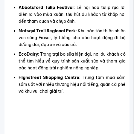
Abbotsford Tulip Festival
: Lễ hội hoa tulip rực rỡ,
diễn ra vào mùa xuân, thu hút du khách từ khắp nơi
đến tham quan và chụp ảnh.
Matsqui Trail Regional Park
: Khu bảo tồn thiên nhiên
ven sông Fraser, lý tưởng cho các hoạt động đi bộ
đường dài, đạp xe và câu cá.
EcoDairy
: Trang trại bò sữa hiện đại, nơi du khách có
thể tìm hiểu về quy trình sản xuất sữa và tham gia
các hoạt động trải nghiệm nông nghiệp.
Highstreet Shopping Centre
: Trung tâm mua sắm
sầm uất với nhiều thương hiệu nổi tiếng, quán cà phê
và khu vui chơi giải trí.