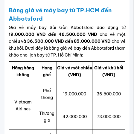
Bảng giá vé máy bay từ TP.HCM đến
Abbotsford
Giá vé máy bay Sài Gòn Abbotsford dao động từ
19.000.000 VND đến 46.500.000 VND
cho vé một
chiều và
36.500.000 VND đến 85.000.000 VND
cho vé
khứ hồi. Dưới đây là bảng giá vé bay đến Abbotsford tham
khảo cho lịch bay từ TP. Hồ Chí Minh:
Hãng hàng
Hạng
Giá vé một chiều
Giá vé khứ hồi
không
ghế
(VND)
(VND)
Phổ
19.000.000
36.500.000
thông
Vietnam
Airlines
Thương
42.000.000
78.000.000
gia