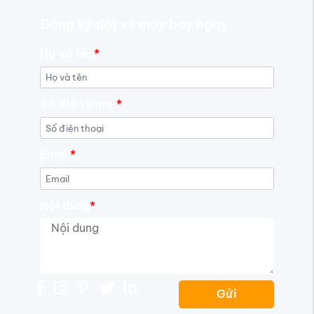
Đăng ký đặt vé máy bay ngay
Họ và tên
*
Số điện thoại
*
Email
*
Nội dung
*
Gửi