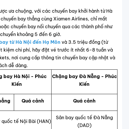
ược ưa chuộng, với các chuyến bay khởi hành từ Hà
 chuyến bay thẳng cùng Xiamen Airlines, chỉ mất
hoặc chuyến bay nối chuyến qua các thành phố như
 chuyển khoảng 5 đến 6 giờ.
bay từ Hà Nội đến Hạ Môn
và 3.5 triệu đồng (từ
 kiệm chi phí, hãy đặt vé trước ít nhất 6-8 tuần và
kets, nơi cung cấp thông tin chuyến bay cập nhật và
ách dễ dàng.
 bay Hà Nội - Phúc
Chặng bay Đà Nẵng - Phúc
Kiến
Kiến
hẳng
Quá cảnh
Quá cảnh
Sân bay quốc tế Đà Nẵng
 quốc tế Nội Bài (HAN)
(DAD)