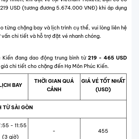
òn 219 USD (tương đương 5.674.000 VNĐ) khi áp dụng
 từng chặng bay và lịch trình cụ thể, vui lòng liên hệ
vấn chi tiết và hỗ trợ đặt vé nhanh chóng.
c Kiến đang dao động trung bình từ
219 - 465 USD
 giá chi tiết cho chặng đến Hạ Môn Phúc Kiến.
THỜI GIAN QUÁ
GIÁ VÉ TỐT NHẤT
LỊCH BAY
CẢNH
(USD)
 TỪ SÀI GÒN
:55 - 11:55
-
455
(3 giờ)