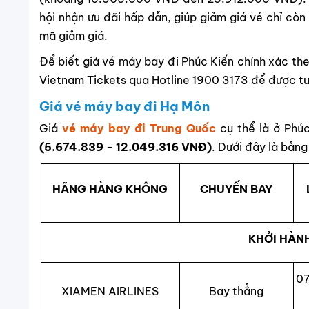
hội nhận ưu đãi hấp dẫn, giúp giảm giá vé chỉ c
mã giảm giá.
Để biết giá vé máy bay đi Phúc Kiến chính xác theo
Vietnam Tickets qua Hotline 1900 3173 để được tư 
Giá vé máy bay đi Hạ Môn
Giá
vé máy bay đi Trung Quốc
cụ thể là ở Phú
(5.674.839 - 12.049.316 VNĐ)
. Dưới đây là bảng
HÃNG HÀNG KHÔNG
CHUYẾN BAY
KHỞI HÀNH
07
XIAMEN AIRLINES
Bay thẳng