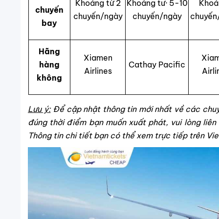
Khoảng từ 2
Khoảng tư· 5-10
Khoả
chuyến
chuyến/ngày
chuyến/ngày
chuyến
bay
Hãng
Xiamen
Xia
hàng
Cathay Pacific
Airlines
Airl
không
Lưu ý:
Để cập nhật thông tin mới nhất về các chuy
đúng thời điểm bạn muốn xuất phát, vui lòng liê
T
hông tin chi tiết bạn có thể xem trực tiếp trên Vi