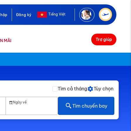
Tiếng Việt
nhập
Đăng ký
Trợ giúp
N MÃI
Tìm cả tháng
Tùy chọn
Ngày về
Tìm chuyến bay