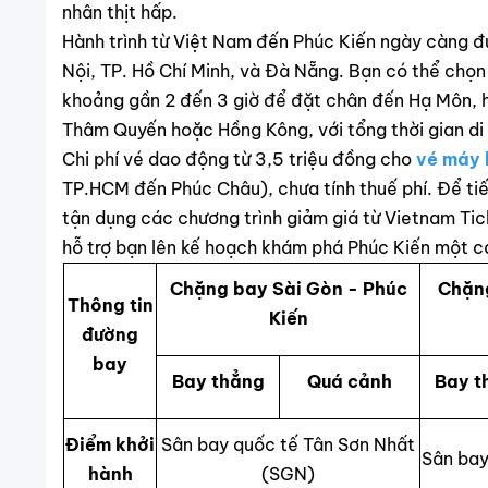
nhân thịt hấp.
Hành trình từ Việt Nam đến Phúc Kiến ngày càng đ
Nội, TP. Hồ Chí Minh, và Đà Nẵng. Bạn có thể chọn
khoảng gần 2 đến 3 giờ để đặt chân đến Hạ Môn, 
Thâm Quyến hoặc Hồng Kông, với tổng thời gian di
Chi phí vé dao động từ 3,5 triệu đồng cho
vé máy 
TP.HCM đến Phúc Châu), chưa tính thuế phí. Để tiết
tận dụng các chương trình giảm giá từ Vietnam Tic
hỗ trợ bạn lên kế hoạch khám phá Phúc Kiến một c
Chặng bay Sài Gòn - Phúc
Chặng
Thông tin
Kiến
đường
bay
Bay thẳng
Quá cảnh
Bay t
Điểm khởi
Sân bay quốc tế Tân Sơn Nhất
Sân bay
hành
(SGN)