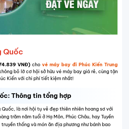
ng Quốc
74.839 VNĐ)
cho
vé máy bay đi Phúc Kiến Trung
không bỏ lỡ cơ hội sở hữu vé máy bay giá rẻ, cùng tận
c Kiến với chi phí tiết kiệm nhất!
ốc: Thông tin tổng hợp
Quốc, là nơi hội tụ vẻ đẹp thiên nhiên hoang sơ với
 hàng trăm năm tuổi ở Hạ Môn, Phúc Châu, hay Tuyền
i truyền thống và món ăn địa phương như bánh bao