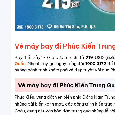
Vé máy bay đi Phúc Kiến Tru
Bay "hết sảy" - Giá cực mê chỉ từ
219 USD
(
5.6
Quốc
! Nhanh tay gọi ngay tổng đài
1900 3173
để 
hưởng hành trình khám phá vẻ đẹp tuyệt vời của Phú
Vé máy bay đi Phúc Kiến Trung Qu
Phúc Kiến, vùng đất ven biển phía Đông Nam Trung 
những bãi biển xanh mát, các công trình kiến trúc
Châu, cùng nét văn hóa đặc trưng qua những lễ hộ