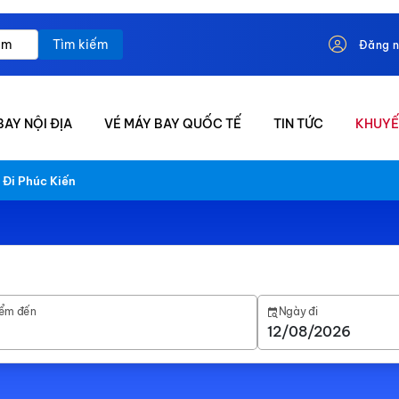
Tìm kiếm
Đăng 
BAY NỘI ĐỊA
VÉ MÁY BAY QUỐC TẾ
TIN TỨC
KHUYẾ
Đi Phúc Kiến
ểm đến
Ngày đi