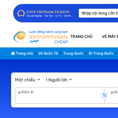
TRANG CHỦ
VÉ MÁY 
Trang chủ
Vé Quốc Tế
Trung Quốc
Đi Trung Quốc
Một chiều
1 Người lớn
Điểm đi
Đi