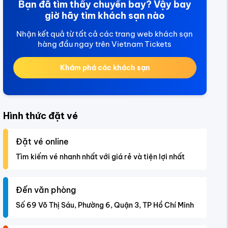
Bạn đã tìm thấy chuyến bay? Vậy bay
giờ hãy tìm khách sạn nào
Nhận kết quả từ tất cả các trang web khách sạn
hàng đầu ngay trên Vietnam Tickets
Khám phá các khách sạn
Hình thức đặt vé
Đặt vé online
Tìm kiếm vé nhanh nhất với giá rẻ và tiện lợi nhất
Đến văn phòng
Số 69 Võ Thị Sáu, Phường 6, Quận 3, TP Hồ Chí Minh