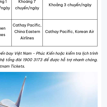
ng 1
Khoảng 7
Khoảng 3 chuyến/ngày
/ngày
chuyến/ngày
Cathay Pacific,
men
China Eastern
Cathay Pacific, Korean Air
ines
Airlines
ến bay Việt Nam - Phúc Kiến hoặc kiểm tra lịch trình
n hệ tổng đài 1900 3173 để được hỗ trợ nhanh chóng.
etnam Tickets.