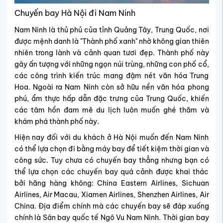
Chuyến bay Hà Nội đi Nam Ninh
Nam Ninh là thủ phủ của tỉnh Quảng Tây, Trung Quốc, nơi
được mệnh danh là "Thành phố xanh" nhờ không gian thiên
nhiên trong lành và cảnh quan tươi đẹp. Thành phố này
gây ấn tượng với những ngọn núi trùng, những con phố cổ,
các công trình kiến trúc mang đậm nét văn hóa Trung
Hoa. Ngoài ra Nam Ninh còn sở hữu nền văn hóa phong
phú, ẩm thực hấp dẫn đặc trưng của Trung Quốc, khiến
các tâm hồn đam mê du lịch luôn muốn ghé thăm và
khám phá thành phố này.
Hiện nay đối với du khách ở Hà Nội muốn đến Nam Ninh
có thể lựa chọn đi bằng máy bay để tiết kiệm thời gian và
công sức. Tuy chưa có chuyến bay thẳng nhưng bạn có
thể lựa chọn các chuyến bay quá cảnh được khai thác
bởi hãng hàng không: China Eastern Airlines, Sichuan
Airlines, Air Macau, Xiamen Airlines, Shenzhen Airlines, Air
China. Địa điểm chính mà các chuyến bay sẽ đáp xuống
chính là Sân bay quốc tế Ngô Vu Nam Ninh. Thời gian bay