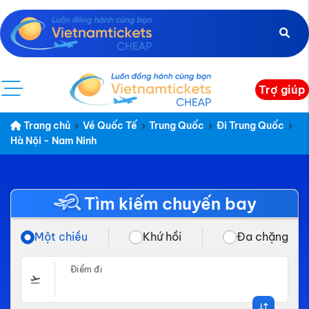
Trợ giúp
Trang chủ
Vé Quốc Tế
Trung Quốc
Đi Trung Quốc
Hà Nội - Nam Ninh
Tìm kiếm chuyến bay
Một chiều
Khứ hồi
Đa chặng
Điểm đi