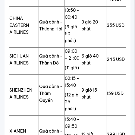
13:50 -
00:40
CHINA
Quá cảnh -
3 giờ 20
EASTERN
355 USD
(9 giờ
Thượng Hải
phút
AIRLINES
50
phút)
09:00
SICHUAN
Quá cảnh -
6 giờ 40
- 21:00
245 USD
AIRLINES
Thành Đô
phút
(11 giờ)
02:15 -
15:40
Quá cảnh -
SHENZHEN
9 giờ 15
Thâm
159 USD
(12 giờ
AIRLINES
phút
Quyến
25
phút)
15:40 -
09:50
XIAMEN
Quá cảnh -
13 giờ
299 USD