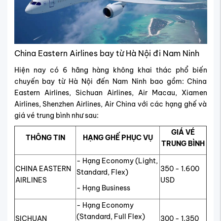
China Eastern Airlines bay từ Hà Nội đi Nam Ninh
Hiện nay có 6 hãng hàng không khai thác phổ biến
chuyến bay từ Hà Nội đến Nam Ninh bao gồm: China
Eastern Airlines, Sichuan Airlines, Air Macau, Xiamen
Airlines, Shenzhen Airlines, Air China với các hạng ghế và
giá vé trung bình như sau:
GIÁ VÉ
THÔNG TIN
HẠNG GHẾ PHỤC VỤ
TRUNG BÌNH
- Hạng Economy (Light,
CHINA EASTERN
350 - 1.600
Standard, Flex)
AIRLINES
USD
- Hạng Business
- Hạng Economy
(Standard, Full Flex)
SICHUAN
300 - 1.350