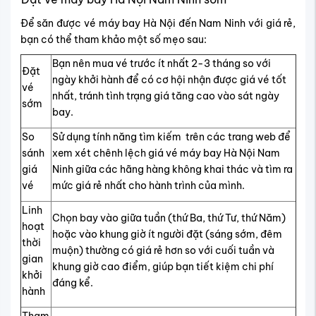
Để săn được vé máy bay Hà Nội đến Nam Ninh với giá rẻ,
bạn có thể tham khảo một số mẹo sau:
Bạn nên mua vé trước ít nhất 2-3 tháng so với
Đặt
ngày khởi hành để có cơ hội nhận được giá vé tốt
vé
nhất, tránh tình trạng giá tăng cao vào sát ngày
sớm
bay.
So
Sử dụng tính năng tìm kiếm trên các trang web để
sánh
xem xét chênh lệch giá vé máy bay Hà Nội Nam
giá
Ninh giữa các hãng hàng không khai thác và tìm ra
vé
mức giá rẻ nhất cho hành trình của mình.
Linh
Chọn bay vào giữa tuần (thứ Ba, thứ Tư, thứ Năm)
hoạt
hoặc vào khung giờ ít người đặt (sáng sớm, đêm
thời
muộn) thường có giá rẻ hơn so với cuối tuần và
gian
khung giờ cao điểm, giúp bạn tiết kiệm chi phí
khởi
đáng kể.
hành
Tham