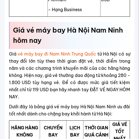
- Hạng Business
Giá vé máy bay Hà Nội Nam Ninh
hôm nay
Giá
vé máy bay đi Nam Ninh Trung Quốc
từ Hà Nội có sự
thay đổi lớn tùy theo thời gian đặt vé, thời điểm trong
năm và các chương trình khuyến mãi của các hãng hàng
không. Hiện nay, giá vé thường dao động từ khoảng 280 -
1.800 USD tùy hạng vé. Để có được mức giá tiết kiệm
nhất chỉ từ 119 USD bạn hãy nhanh tay ĐẶT VÉ NGAY HÔM
NAY.
Dưới đây là bảng giá vé máy bay Hà Nội Nam Ninh ưu đãi
tốt nhất dành cho chặng bay khởi hành từ Hà Nội:
GIÁ VÉ
HÃNG HÀNG
CHUYẾN
LỊCH
THỜI GIAN
TỐT
KHÔNG
BAY
BAY
QUÁ CẢNH
NHẤT