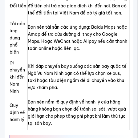
Đổi tiền
để tiện chi trả các giao dịch khi đến nơi. Bạn có
thể đổi tiền tại Việt Nam để có tỷ giá tốt hơn.
Tải các
Bạn nên tải sẵn các ứng dụng: Baidu Maps hoặc
ứng
Amap để tra cứu đường đi thay cho Google
dụng
Maps. Hoặc WeChat hoặc Alipay nếu cần thanh
phổ
toán online hoặc liên lạc.
biến
Di
Khi đáp chuyến bay xuống các sân bay quốc tế
chuyển
Ngô Vu Nam Ninh bạn có thể lựa chọn xe bus,
khi đến
taxi hoặc tàu điện ngầm để di chuyển vào khu
Nam
vực khám phá.
Ninh
Bạn nên nắm rõ quy định về hành lý của hãng
Quy
hàng không bạn chọn để tránh sai sót, vượt quá
định về
giới hạn cho phép tăng phí phạt khi làm thủ tục
hành lý
tại sân bay.