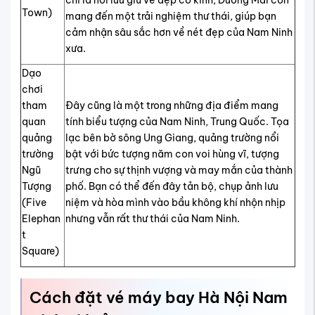
Town)
mang đến một trải nghiệm thư thái, giúp bạn
cảm nhận sâu sắc hơn về nét đẹp của Nam Ninh
xưa.
Dạo
chơi
tham
Đây cũng là một trong những địa điểm mang
quan
tính biểu tượng của Nam Ninh, Trung Quốc. Tọa
quảng
lạc bên bờ sông Ung Giang, quảng trường nổi
trường
bật với bức tượng năm con voi hùng vĩ, tượng
Ngũ
trưng cho sự thịnh vượng và may mắn của thành
Tượng
phố. Bạn có thể đến đây tản bộ, chụp ảnh lưu
(Five
niệm và hòa mình vào bầu không khí nhộn nhịp
Elephan
nhưng vẫn rất thư thái của Nam Ninh.
t
Square)
Cách đặt vé máy bay Hà Nội Nam