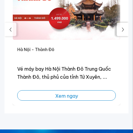
Hà Nội - Thành Đô
Hà
,
Vé máy bay Hà Nội Thành Đô Trung Quốc
V
Thành Đô, thủ phủ của tỉnh Tứ Xuyên, ...
Xem ngay