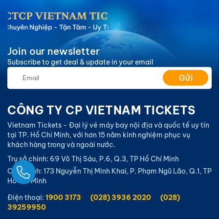
Join our newsletter
Subscribe to get deal & update in your email
Gửi
CÔNG TY CP VIETNAM TICKETS
Vietnam Tickets - Đại lý vé máy bay nội địa và quốc tế uy tín
tại TP. Hồ Chí Minh, với hơn 15 năm kinh nghiệm phục vụ
khách hàng trong và ngoài nước.
Trụ sở chính: 69 Võ Thị Sáu, P.6, Q.3, TP Hồ Chí Minh
Ngay
Chi nhánh: 173 Nguyễn Thị Minh Khai, P. Phạm Ngũ Lão, Q.1, TP
Hồ Chí Minh
Điện thoại:
1900 3173
(028) 3936 2020
(028)
39259950