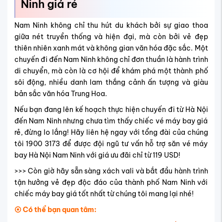
Ninh giá rẻ
Nam Ninh không chỉ thu hút du khách bởi sự giao thoa
giữa nét truyền thống và hiện đại, mà còn bởi vẻ đẹp
thiên nhiên xanh mát và không gian văn hóa đặc sắc. Một
chuyến đi đến Nam Ninh không chỉ đơn thuần là hành trình
di chuyển, mà còn là cơ hội để khám phá một thành phố
sôi động, nhiều danh lam thắng cảnh ấn tượng và giàu
bản sắc văn hóa Trung Hoa.
Nếu bạn đang lên kế hoạch thực hiện chuyến đi từ Hà Nội
đến Nam Ninh nhưng chưa tìm thấy chiếc vé máy bay giá
rẻ, đừng lo lắng! Hãy liên hệ ngay với tổng đài của chúng
tôi 1900 3173 để được đội ngũ tư vấn hỗ trợ săn vé máy
bay Hà Nội Nam Ninh với giá ưu đãi chỉ từ 119 USD!
>>> Còn giờ hãy sẵn sàng xách vali và bắt đầu hành trình
tận hưởng vẻ đẹp độc đáo của thành phố Nam Ninh với
chiếc máy bay giá tốt nhất từ ​​chúng tôi mang lại nhé!
⦿ Có thể bạn quan tâm: