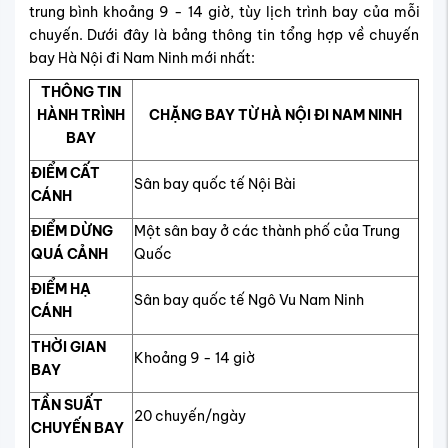
trung bình khoảng 9 - 14 giờ, tùy lịch trình bay của mỗi
chuyến. Dưới đây là bảng thông tin tổng hợp về chuyến
bay Hà Nội đi Nam Ninh mới nhất:
THÔNG TIN
HÀNH TRÌNH
CHẶNG BAY TỪ HÀ NỘI ĐI NAM NINH
BAY
ĐIỂM CẤT
Sân bay quốc tế Nội Bài
CÁNH
ĐIỂM DỪNG
Một sân bay ở các thành phố của Trung
QUÁ CẢNH
Quốc
ĐIỂM HẠ
Sân bay quốc tế Ngô Vu Nam Ninh
CÁNH
THỜI GIAN
Khoảng 9 - 14 giờ
BAY
TẦN SUẤT
20 chuyến/ngày
CHUYẾN BAY