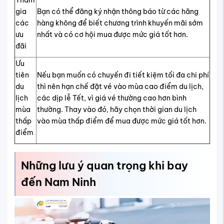
gia
Bạn có thể đăng ký nhận thông báo từ các hãng
các
hàng không để biết chương trình khuyến mãi sớm
ưu
nhất và có cơ hội mua được mức giá tốt hơn.
đãi
Ưu
tiên
Nếu bạn muốn có chuyến đi tiết kiệm tối đa chi phí
du
thì nên hạn chế đặt vé vào mùa cao điểm du lịch,
lịch
các dịp lễ Tết, vì giá vé thường cao hơn bình
mùa
thường. Thay vào đó, hãy chọn thời gian du lịch
thấp
vào mùa thấp điểm để mua được mức giá tốt hơn.
điểm
Những lưu ý quan trọng khi bay
đến Nam Ninh