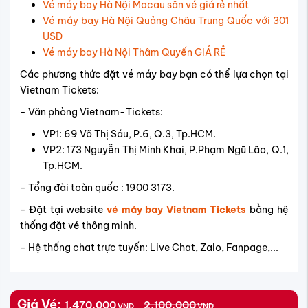
Vé máy bay Hà Nội Macau săn vé giá rẻ nhất
Vé máy bay Hà Nội Quảng Châu Trung Quốc với 301
USD
Vé máy bay Hà Nội Thâm Quyến GIÁ RẺ
Các phương thức đặt vé máy bay bạn có thể lựa chọn tại
Vietnam Tickets:
- Văn phòng Vietnam-Tickets:
VP1: 69 Võ Thị Sáu, P.6, Q.3, Tp.HCM.
VP2: 173 Nguyễn Thị Minh Khai, P.Phạm Ngũ Lão, Q.1,
Tp.HCM.
- Tổng đài toàn quốc : 1900 3173.
- Đặt tại website
vé máy bay Vietnam Tickets
bằng hệ
thống đặt vé thông minh.
- Hệ thống chat trực tuyến: Live Chat, Zalo, Fanpage,...
Giá Vé:
1,470,000
2,100,000
VND
VND