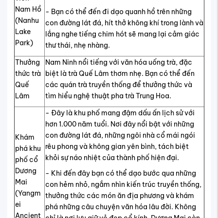
Nam Hồ
- Bạn có thể đến đi dạo quanh hồ trên những
(Nanhu
con đường lát đá, hít thở không khí trong lành và
Lake
lắng nghe tiếng chim hót sẽ mang lại cảm giác
Park)
thư thái, nhẹ nhàng.
Thưởng
Nam Ninh nổi tiếng với văn hóa uống trà, đặc
thức trà
biệt là trà Quế Lâm thơm nhẹ. Bạn có thể đến
Quế
các quán trà truyền thống để thưởng thức và
Lâm
tìm hiểu nghệ thuật pha trà Trung Hoa.
- Đây là khu phố mang đậm dấu ấn lịch sử với
hơn 1.000 năm tuổi. Nơi đây nổi bật với những
con đường lát đá, những ngôi nhà cổ mái ngói
Khám
rêu phong và không gian yên bình, tách biệt
phá khu
khỏi sự náo nhiệt của thành phố hiện đại.
phố cổ
Dương
- Khi đến đây bạn có thể dạo bước qua những
Mai
con hẻm nhỏ, ngắm nhìn kiến trúc truyền thống,
(Yangm
thưởng thức các món ăn địa phương và khám
ei
phá những câu chuyện văn hóa lâu đời. Không
Ancient
chỉ là nơi lưu giữ vẻ đẹp cổ kính, Dương Mai còn