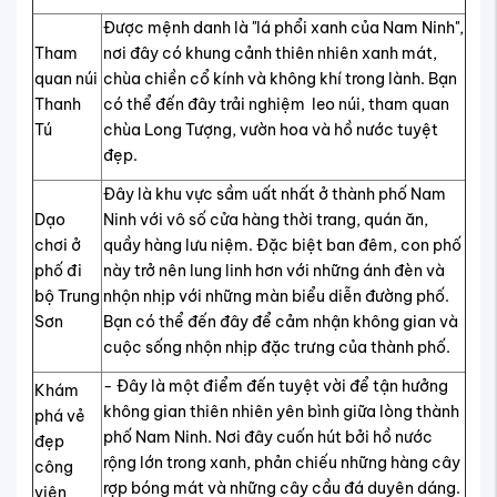
Được mệnh danh là "lá phổi xanh của Nam Ninh",
Tham
nơi đây có khung cảnh thiên nhiên xanh mát,
quan núi
chùa chiền cổ kính và không khí trong lành. Bạn
Thanh
có thể đến đây trải nghiệm leo núi, tham quan
Tú
chùa Long Tượng, vườn hoa và hồ nước tuyệt
đẹp.
Đây là khu vực sầm uất nhất ở thành phố Nam
Dạo
Ninh với vô số cửa hàng thời trang, quán ăn,
chơi ở
quầy hàng lưu niệm. Đặc biệt ban đêm, con phố
phố đi
này trở nên lung linh hơn với những ánh đèn và
bộ Trung
nhộn nhịp với những màn biểu diễn đường phố.
Sơn
Bạn có thể đến đây để cảm nhận không gian và
cuộc sống nhộn nhịp đặc trưng của thành phố.
- Đây là một điểm đến tuyệt vời để tận hưởng
Khám
không gian thiên nhiên yên bình giữa lòng thành
phá vẻ
phố Nam Ninh. Nơi đây cuốn hút bởi hồ nước
đẹp
rộng lớn trong xanh, phản chiếu những hàng cây
công
rợp bóng mát và những cây cầu đá duyên dáng.
viên