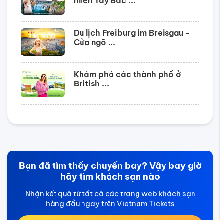
miền Tây Bắc ...
Du lịch Freiburg im Breisgau -
Cửa ngõ ...
Khám phá các thành phố ở
British ...
Bạn đã tìm thấy chuyến bay? Vậy bay giờ
hãy tìm khách sạn nào
Nhận kết quả từ tất cả các trang web khách sạn
hàng đầu ngay trên Vietnam Tickets