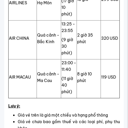
(17 giờ
AIRLINES
Hạ Môn
10
phút)
13:25 -
23:55
Quá cảnh -
2 giờ 35
AIR CHINA
320 USD
(9 giờ
Bắc Kinh
phút
30
phút)
23:00 -
11:40
Quá cảnh -
8 giờ 10
AIR MACAU
119 USD
(11 giờ
Ma Cau
phút
40
phút)
Lưu ý:
Giá vé trên là giá một chiều và hạng phổ thông
Giá vé chưa bao gồm thuế và các loại phí, phụ thu