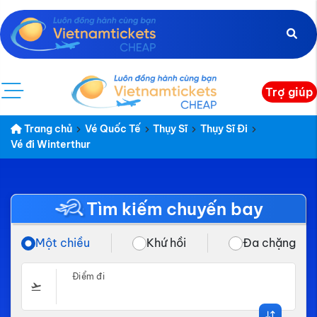
Trợ giúp
Trang chủ
Vé Quốc Tế
Thụy Sĩ
Thụy Sĩ Đi
Vé đi Winterthur
Tìm kiếm chuyến bay
Một chiều
Khứ hồi
Đa chặng
Điểm đi