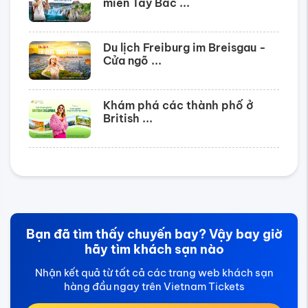
miền Tây Bắc ...
Du lịch Freiburg im Breisgau -
Cửa ngõ ...
Khám phá các thành phố ở
British ...
Bạn đã tìm thấy chuyến bay? Vậy bay giờ
hãy tìm khách sạn nào
Nhận kết quả từ tất cả các trang web khách sạn
hàng đầu ngay trên Vietnam Tickets