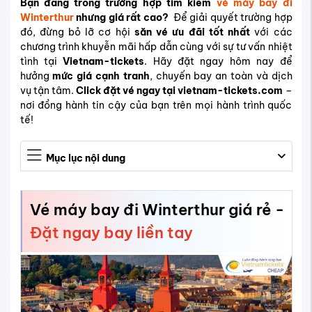
Bạn đang trong trường hợp tìm kiếm
vé máy bay đi
Winterthur
nhưng giá rất cao?
Để giải quyết trường hợp
đó, đừng bỏ lỡ cơ hội
săn vé ưu đãi tốt nhất
với các
chương trình khuyễn mãi hấp dẫn cùng với sự tư vấn nhiệt
tình tại
Vietnam-tickets
. Hãy đặt ngay hôm nay để
hưởng
mức giá cạnh tranh
, chuyến bay an toàn và dịch
vụ tận tâm.
Click đặt vé ngay tại vietnam-tickets.com
–
nơi đồng hành tin cậy của bạn trên mọi hành trình quốc
tế!
Mục lục nội dung
Vé máy bay đi Winterthur giá rẻ -
Đặt ngay bay liền tay