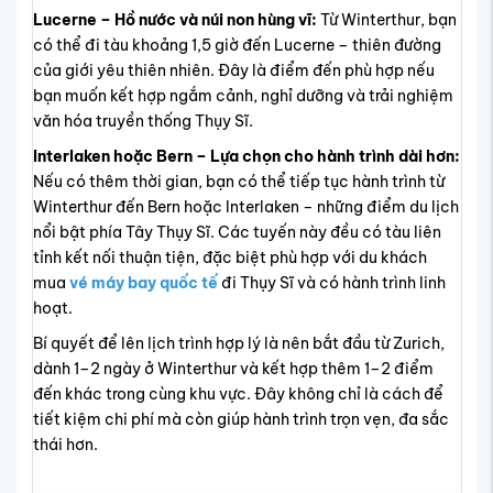
Lucerne – Hồ nước và núi non hùng vĩ:
Từ Winterthur, bạn
có thể đi tàu khoảng 1,5 giờ đến Lucerne – thiên đường
của giới yêu thiên nhiên. Đây là điểm đến phù hợp nếu
bạn muốn kết hợp ngắm cảnh, nghỉ dưỡng và trải nghiệm
văn hóa truyền thống Thụy Sĩ.
Interlaken hoặc Bern – Lựa chọn cho hành trình dài hơn:
Nếu có thêm thời gian, bạn có thể tiếp tục hành trình từ
Winterthur đến Bern hoặc Interlaken – những điểm du lịch
nổi bật phía Tây Thụy Sĩ. Các tuyến này đều có tàu liên
tỉnh kết nối thuận tiện, đặc biệt phù hợp với du khách
mua
vé máy bay quốc tế
đi Thụy Sĩ và có hành trình linh
hoạt.
Bí quyết để lên lịch trình hợp lý là nên bắt đầu từ Zurich,
dành 1–2 ngày ở Winterthur và kết hợp thêm 1–2 điểm
đến khác trong cùng khu vực. Đây không chỉ là cách để
tiết kiệm chi phí mà còn giúp hành trình trọn vẹn, đa sắc
thái hơn.