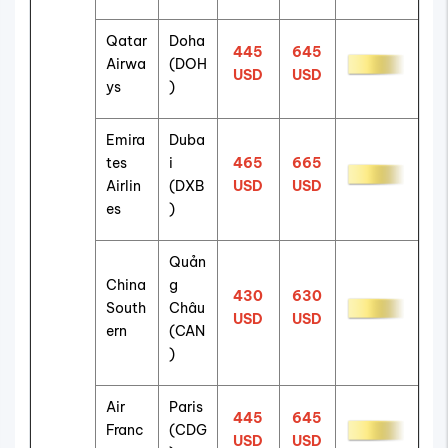
Qatar
Doha
445
645
Airwa
(DOH
USD
USD
ys
)
Emira
Duba
tes
i
465
665
Airlin
(DXB
USD
USD
es
)
Quản
China
g
430
630
South
Châu
USD
USD
ern
(CAN
)
Air
Paris
445
645
Franc
(CDG
USD
USD