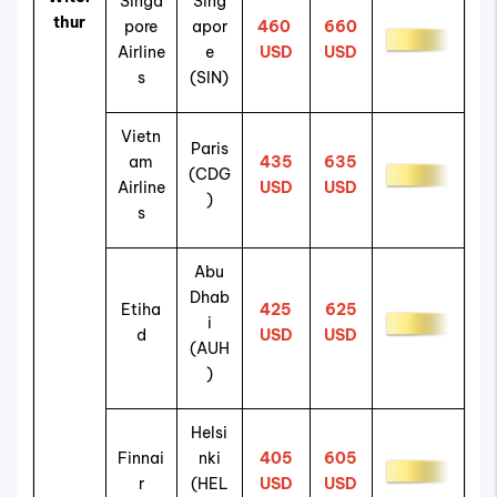
Singa
Sing
thur
pore
apor
460
660
Airline
e
USD
USD
s
(SIN)
Vietn
Paris
am
435
635
(CDG
Airline
USD
USD
)
s
Abu
Dhab
Etiha
425
625
i
d
USD
USD
(AUH
)
Helsi
Finnai
nki
405
605
r
(HEL
USD
USD