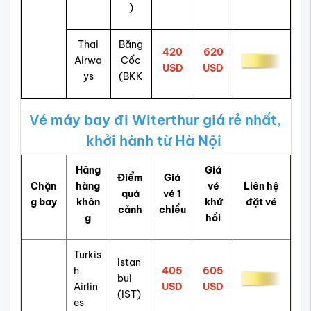
)
Thai
Băng
420
620
Airwa
Cốc
USD
USD
ys
(BKK
Vé máy bay đi Witerthur giá rẻ nhất,
khởi hành từ Hà Nội
Hãng
Giá
Điểm
Giá
Chặn
hàng
vé
Liên hệ
quá
vé 1
g bay
khôn
khứ
đặt vé
cảnh
chiều
g
hồi
Turkis
Istan
h
405
605
bul
Airlin
USD
USD
(IST)
es