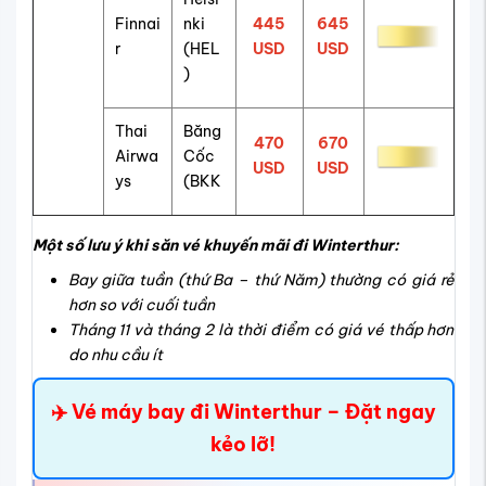
Finnai
nki
445
645
r
(HEL
USD
USD
)
Thai
Băng
470
670
Airwa
Cốc
USD
USD
ys
(BKK
Một số lưu ý khi săn vé khuyến mãi đi Winterthur:
Bay giữa tuần (thứ Ba – thứ Năm) thường có giá rẻ
hơn so với cuối tuần
Tháng 11 và tháng 2 là thời điểm có giá vé thấp hơn
do nhu cầu ít
✈️ Vé máy bay đi Winterthur – Đặt ngay
kẻo lỡ!