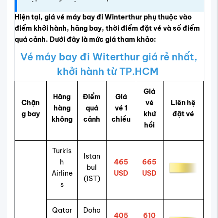
Hiện tại, giá vé máy bay đi Winterthur phụ thuộc vào
điểm khởi hành, hãng bay, thời điểm đặt vé và số điểm
quá cảnh. Dưới đây là mức giá tham khảo:
Vé máy bay đi Witerthur giá rẻ nhất,
khởi hành từ TP.HCM
Giá
Hãng
Điểm
Giá
Chặn
vé
Liên hệ
hàng
quá
vé 1
g bay
khứ
đặt vé
không
cảnh
chiều
hồi
Turkis
Istan
h
465
665
bul
Airline
USD
USD
(IST)
s
Qatar
Doha
405
610