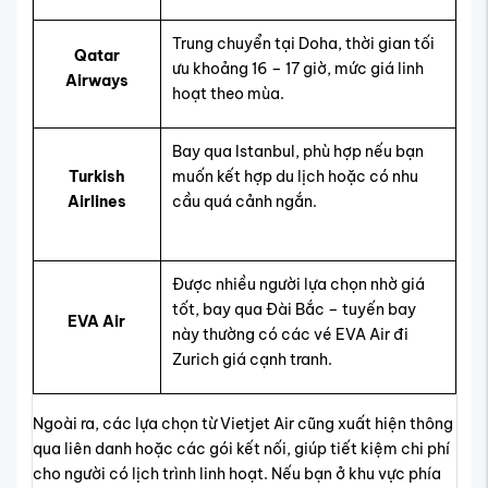
Trung chuyển tại Doha, thời gian tối
Qatar
ưu khoảng 16 – 17 giờ, mức giá linh
Airways
hoạt theo mùa.
Bay qua Istanbul, phù hợp nếu bạn
Turkish
muốn kết hợp du lịch hoặc có nhu
Airlines
cầu quá cảnh ngắn.
Được nhiều người lựa chọn nhờ giá
tốt, bay qua Đài Bắc – tuyến bay
EVA Air
này thường có các vé EVA Air đi
Zurich giá cạnh tranh.
Ngoài ra, các lựa chọn từ Vietjet Air cũng xuất hiện thông
qua liên danh hoặc các gói kết nối, giúp tiết kiệm chi phí
cho người có lịch trình linh hoạt. Nếu bạn ở khu vực phía