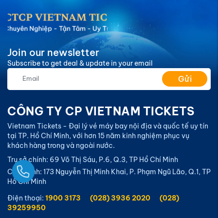
Join our newsletter
Subscribe to get deal & update in your email
Gửi
CÔNG TY CP VIETNAM TICKETS
Vietnam Tickets - Đại lý vé máy bay nội địa và quốc tế uy tín
tại TP. Hồ Chí Minh, với hơn 15 năm kinh nghiệm phục vụ
khách hàng trong và ngoài nước.
Trụ sở chính: 69 Võ Thị Sáu, P.6, Q.3, TP Hồ Chí Minh
Ngay
Chi nhánh: 173 Nguyễn Thị Minh Khai, P. Phạm Ngũ Lão, Q.1, TP
Hồ Chí Minh
Điện thoại:
1900 3173
(028) 3936 2020
(028)
39259950