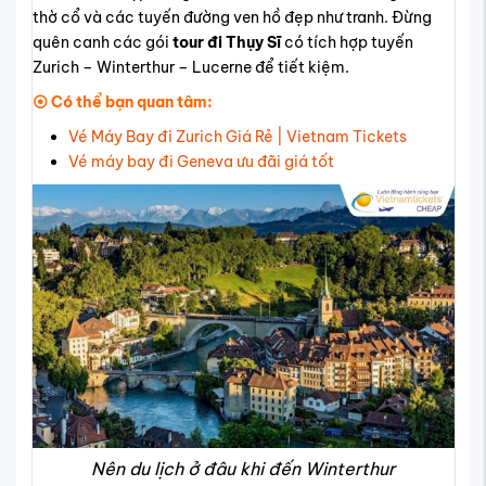
thờ cổ và các tuyến đường ven hồ đẹp như tranh. Đừng
quên canh các gói
tour đi Thụy Sĩ
có tích hợp tuyến
Zurich – Winterthur – Lucerne để tiết kiệm.
⦿ Có thể bạn quan tâm:
Vé Máy Bay đi Zurich Giá Rẻ | Vietnam Tickets
Vé máy bay đi Geneva ưu đãi giá tốt
Nên du lịch ở đâu khi đến Winterthur