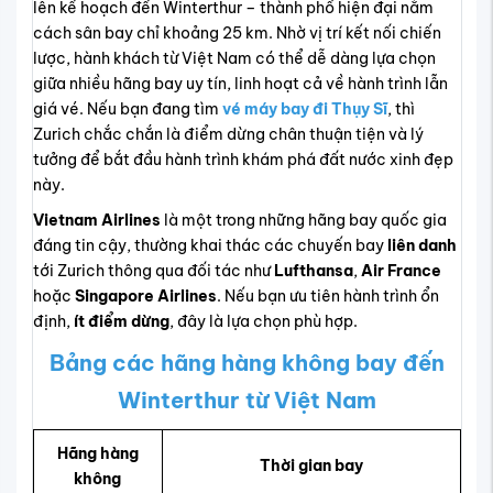
lên kế hoạch đến Winterthur – thành phố hiện đại nằm
cách sân bay chỉ khoảng 25 km. Nhờ vị trí kết nối chiến
lược, hành khách từ Việt Nam có thể dễ dàng lựa chọn
giữa nhiều hãng bay uy tín, linh hoạt cả về hành trình lẫn
giá vé. Nếu bạn đang tìm
vé máy bay đi Thụy Sĩ
, thì
Zurich chắc chắn là điểm dừng chân thuận tiện và lý
tưởng để bắt đầu hành trình khám phá đất nước xinh đẹp
này.
Vietnam Airlines
là một trong những hãng bay quốc gia
đáng tin cậy, thường khai thác các chuyến bay
liên danh
tới Zurich thông qua đối tác như
Lufthansa
,
Air France
hoặc
Singapore Airlines
. Nếu bạn ưu tiên hành trình ổn
định,
ít điểm dừng
, đây là lựa chọn phù hợp.
Bảng các hãng hàng không bay đến
Winterthur từ Việt Nam
Hãng hàng
Thời gian bay
không