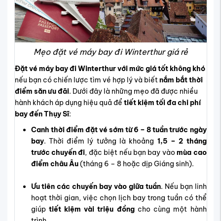
Mẹo đặt vé máy bay đi Winterthur giá rẻ
Đặt vé máy bay đi Winterthur với mức giá tốt không khó
nếu bạn có chiến lược tìm vé hợp lý và biết
nắm bắt thời
điểm săn ưu đãi
. Dưới đây là những mẹo đã được nhiều
hành khách áp dụng hiệu quả để
tiết kiệm tối đa chi phí
bay đến Thụy Sĩ
:
Canh thời điểm đặt vé sớm từ 6 – 8 tuần trước ngày
bay
. Thời điểm lý tưởng là khoảng
1,5 – 2 tháng
trước chuyến đi
, đặc biệt nếu bạn bay vào
mùa cao
điểm châu Âu
(tháng 6 – 8 hoặc dịp Giáng sinh).
Ưu tiên các chuyến bay vào giữa tuần
. Nếu bạn linh
hoạt thời gian, việc chọn lịch bay trong tuần có thể
giúp
tiết kiệm vài triệu đồng
cho cùng một hành
trình.