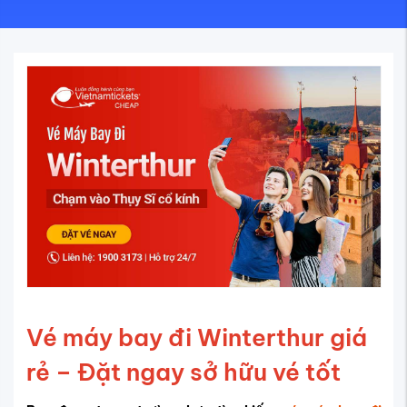
Vé máy bay đi Winterthur giá
rẻ – Đặt ngay sở hữu vé tốt