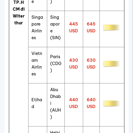
e
)
TP.H
CM đi
Witer
Singa
Sing
thur
pore
apor
445
645
Airlin
e
USD
USD
es
(SIN)
Vietn
Paris
am
430
630
(CDG
Airlin
USD
USD
)
es
Abu
Dhab
Etiha
440
640
i
d
USD
USD
(AUH
)
Helsi