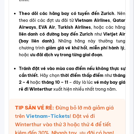
Theo dõi các hãng bay có tuyến đến Zurich
. Nên
theo dõi các đợt ưu đãi từ
Vietnam Airlines
,
Qatar
Airways
,
EVA Air
,
Turkish Airlines
, hoặc các hãng
liên danh có đường bay đến Zurich
như
Vietjet Air
(bay liên danh)
. Những hãng này thường tung
chương trình
giảm giá vé khứ hồi
,
miễn phí hành lý
,
hoặc
ưu đãi dịch vụ trong từng giai đoạn
.
Tránh đặt vé vào mùa cao điểm nếu không thực sự
cần thiết
. Hãy chọn
thời điểm thấp điểm
như
tháng
2 – 4
hoặc
tháng 10 – 11
– đây là lúc
vé máy bay giá
rẻ đi Winterthur
xuất hiện nhiều nhất trong năm.
TIP SĂN VÉ RẺ:
Đừng bỏ lỡ mã giảm giá
trên
Vietnam-Tickets
! Đặt vé đi
Winterthur vào thứ 3 hoặc thứ 4 để tiết
kiệm đến 30%. Nhanh tay, ưu đãi có hạn!