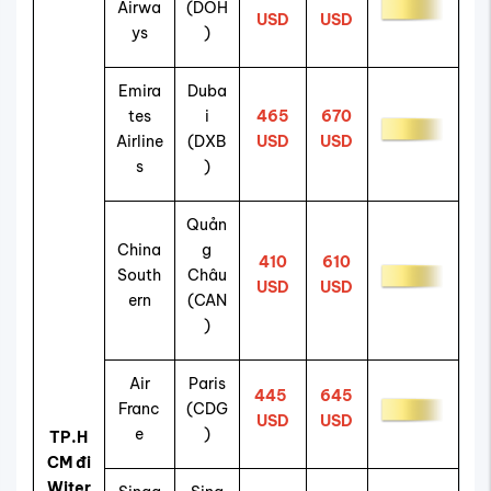
Airwa
(DOH
USD
USD
ys
)
Emira
Duba
tes
i
465
670
Airline
(DXB
USD
USD
s
)
Quản
China
g
410
610
South
Châu
USD
USD
ern
(CAN
)
Air
Paris
445
645
Franc
(CDG
USD
USD
e
)
TP.H
CM đi
Witer