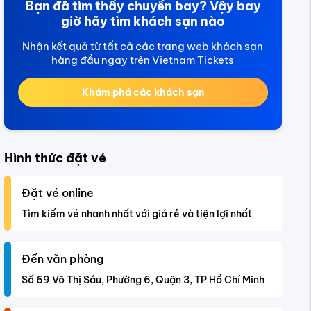
Bạn đã tìm thấy chuyến bay? Vậy bay
giờ hãy tìm khách sạn nào
Nhận kết quả từ tất cả các trang web khách sạn
hàng đầu ngay trên Vietnam Tickets
Khám phá các khách sạn
Hình thức đặt vé
Đặt vé online
Tìm kiếm vé nhanh nhất với giá rẻ và tiện lợi nhất
Đến văn phòng
Số 69 Võ Thị Sáu, Phường 6, Quận 3, TP Hồ Chí Minh