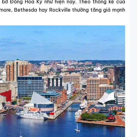
n bờ Đông Hoa Kỳ như hiện nay. Theo thống kê của
imore, Bethesda hay Rockville thường tăng giá mạnh