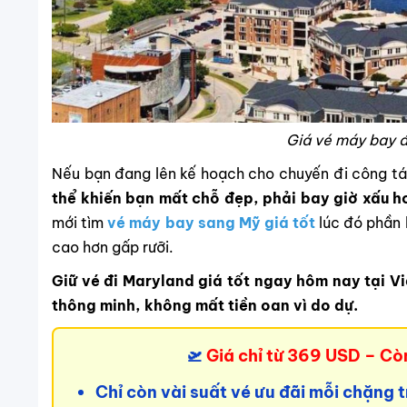
Giá vé máy bay 
Nếu bạn đang lên kế hoạch cho chuyến đi công tá
thể khiến bạn mất chỗ đẹp, phải bay giờ xấu h
mới tìm
vé máy bay sang Mỹ giá tốt
lúc đó phần l
cao hơn gấp rưỡi.
Giữ vé đi Maryland giá tốt ngay hôm nay tại Vi
thông minh, không mất tiền oan vì do dự.
🛫
Giá chỉ từ 369 USD – Cò
Chỉ còn vài suất vé ưu đãi mỗi chặng