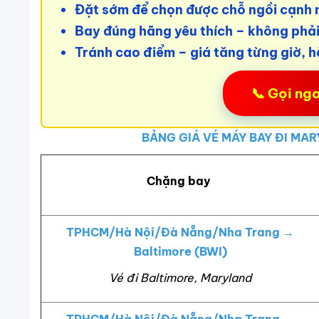
Đặt sớm để chọn được chỗ ngồi cạnh 
Bay đúng hãng yêu thích – không phả
Tránh cao điểm – giá tăng từng giờ, h
📞 Gọi ng
BẢNG GIÁ VÉ MÁY BAY ĐI MAR
Chặng bay
TPHCM/Hà Nội/Đà Nẵng/Nha Trang →
Baltimore (BWI)
Vé đi Baltimore, Maryland
TPHCM/Hà Nội/Đà Nẵng/Nha Trang →