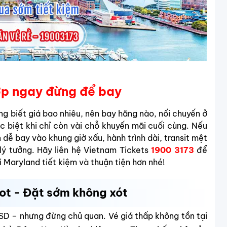
hớp ngay đừng để bay
g biết giá bao nhiêu, nên bay hãng nào, nối chuyến ở
ặc biệt khi chỉ còn vài chỗ khuyến mãi cuối cùng. Nếu
dễ bay vào khung giờ xấu, hành trình dài, transit mệt
lý tưởng.
Hãy liên hệ Vietnam Tickets
1900 3173
để
i Maryland tiết kiệm và thuận tiện hơn nhé!
ot - Đặt sớm không xót
SD – nhưng đừng chủ quan. Vé giá thấp không tồn tại