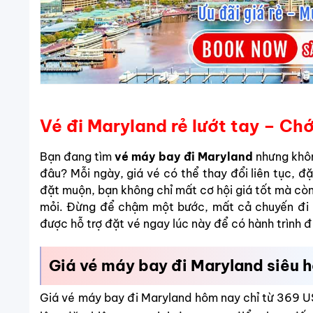
Vé đi Maryland rẻ lướt tay – C
Bạn đang tìm
vé máy bay đi Maryland
nhưng khôn
đâu?
Mỗi ngày, giá vé có thể thay đổi liên tục, đ
đặt muộn, bạn không chỉ mất cơ hội giá tốt mà còn 
mỏi.
Đừng để chậm một bước, mất cả chuyến đi 
được hỗ trợ đặt vé ngay lúc này để có hành trình đ
Giá vé máy bay đi Maryland siêu h
Giá vé máy bay đi Maryland hôm nay chỉ từ 369 U