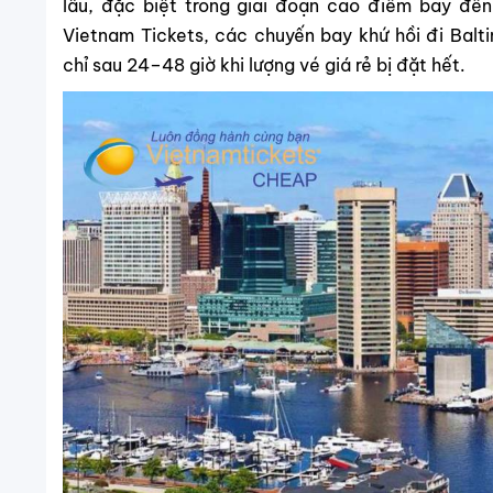
lâu, đặc biệt trong giai đoạn cao điểm bay đế
Vietnam Tickets, các chuyến bay khứ hồi đi Balt
chỉ sau 24–48 giờ khi lượng vé giá rẻ bị đặt hết.