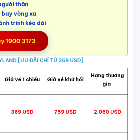
người thân
i bay vòng xa
ành trình kéo dài
ay 1900 3173
YLAND [ƯU ĐÃI CHỈ TỪ 369 USD]
Hạng thương
Giá vé 1 chiều
Giá vé khứ hồi
gia
369 USD
759 USD
2.060 USD