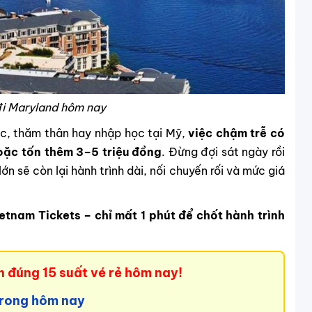
đi Maryland hôm nay
c, thăm thân hay nhập học tại Mỹ,
việc chậm trễ có
oặc tốn thêm 3–5 triệu đồng
. Đừng đợi sát ngày rồi
ớn sẽ còn lại hành trình dài, nối chuyến rối và mức giá
etnam Tickets – chỉ mất 1 phút để chốt hành trình
n đúng 15 suất vé rẻ hôm nay!
 trong hôm nay