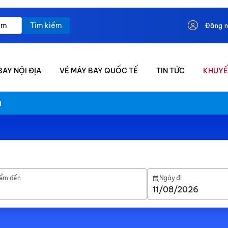
Tìm kiếm
Đăng 
BAY NỘI ĐỊA
VÉ MÁY BAY QUỐC TẾ
TIN TỨC
KHUYẾ
d
ểm đến
Ngày đi