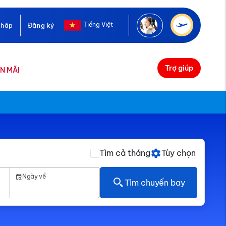
Tiếng Việt
nhập
Đăng ký
Trợ giúp
N MÃI
Tìm cả tháng
Tùy chọn
Ngày về
Tìm chuyến bay