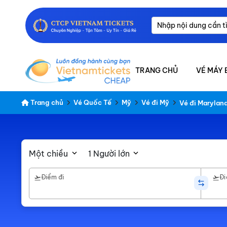
TRANG CHỦ
VÉ MÁY 
Trang chủ
Vé Quốc Tế
Mỹ
Vé đi Mỹ
Vé đi Marylan
Một chiều
1 Người lớn
Điểm đi
Đi